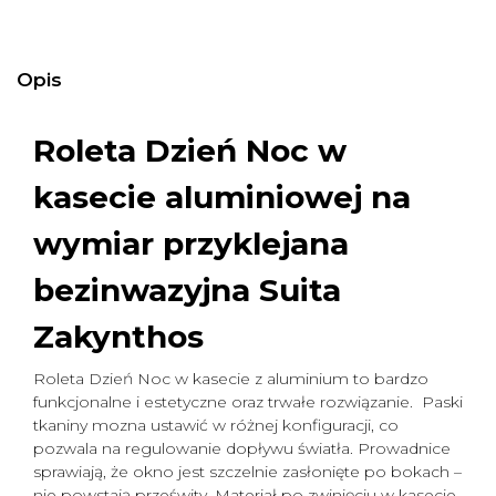
Opis
Roleta Dzień Noc w
kasecie aluminiowej na
wymiar
przyklejana
bezinwazyjna Suita
Zakynthos
Roleta Dzień Noc w kasecie z aluminium to bardzo
funkcjonalne i estetyczne oraz trwałe rozwiązanie. Paski
tkaniny mozna ustawić w różnej konfiguracji, co
pozwala na regulowanie dopływu światła. Prowadnice
sprawiają, że okno jest szczelnie zasłonięte po bokach –
nie powstają prześwity. Materiał po zwinięciu w kasecie