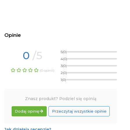
Opinie
0
/5
5
(0)
4
(0)
3
(0)
(0 opinii)
2
(0)
1
(0)
Znasz produkt? Podziel się opinią
Dodaj opinię
Przeczytaj wszystkie opinie
Jak działają recenzje?