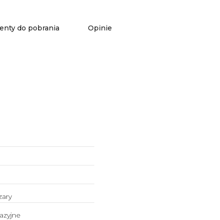
nty do pobrania
Opinie
zary
azyjne