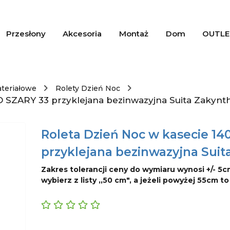
Przesłony
Akcesoria
Montaż
Dom
OUTLE
ateriałowe
Rolety Dzień Noc
O SZARY 33 przyklejana bezinwazyjna Suita Zakynt
Roleta Dzień Noc w kasecie 1
przyklejana bezinwazyjna Suit
Zakres tolerancji ceny do wymiaru wynosi +/- 5c
wybierz z listy ,,50 cm", a jeżeli powyżej 55cm t