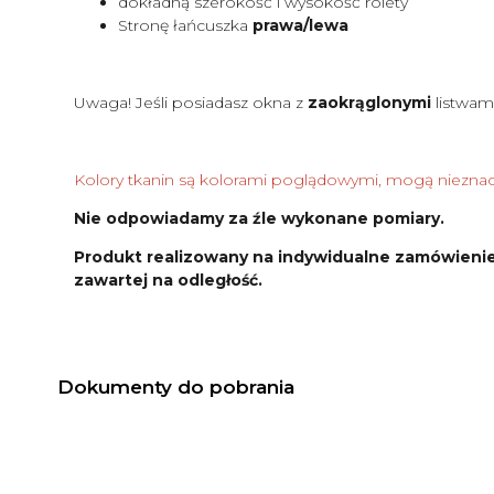
dokładną szerokość i wysokość rolety
Stronę łańcuszka
prawa/lewa
Uwaga! Jeśli posiadasz okna z
zaokrąglonymi
listwam
Kolory tkanin są kolorami poglądowymi, mogą nieznacz
Nie odpowiadamy za źle wykonane pomiary.
Produkt realizowany na indywidualne zamówienie
zawartej na odległość.
Dokumenty do pobrania