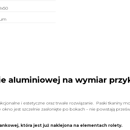
0x50
ium
ie aluminiowej na wymiar
przy
cjonalne i estetyczne oraz trwałe rozwiązanie. Paski tkaniny mo
okno jest szczelnie zasłonięte po bokach – nie powstają prześwit
ankowej, która jest już naklejona na elementach rolety.