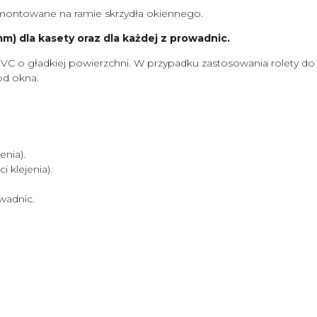
ontowane na ramie skrzydła okiennego.
) dla kasety oraz dla każdej z prowadnic.
VC o gładkiej powierzchni. W przypadku zastosowania rolety d
od okna.
nia).
klejenia).
wadnic.