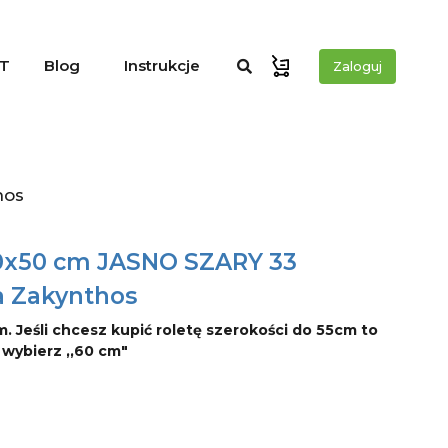
T
Blog
Instrukcje
Zaloguj
hos
40x50 cm JASNO SZARY 33
a Zakynthos
m. Jeśli chcesz kupić roletę szerokości do 55cm to
o wybierz ,,60 cm"