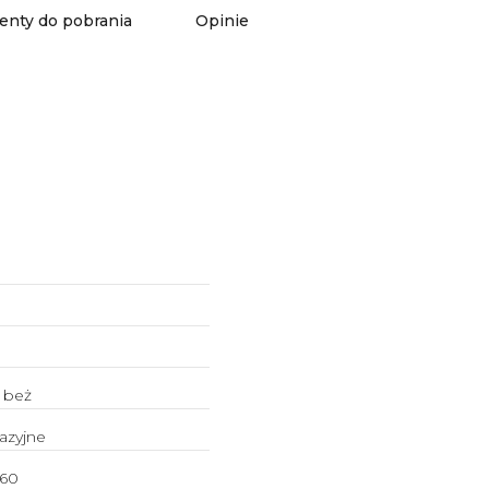
nty do pobrania
Opinie
 beż
azyjne
60