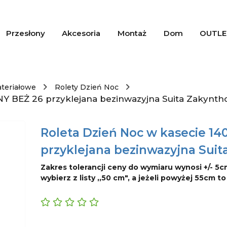
Przesłony
Akcesoria
Montaż
Dom
OUTLE
ateriałowe
Rolety Dzień Noc
Y BEŻ 26 przyklejana bezinwazyjna Suita Zakynth
Roleta Dzień Noc w kasecie 1
przyklejana bezinwazyjna Suit
Zakres tolerancji ceny do wymiaru wynosi +/- 5c
wybierz z listy ,,50 cm", a jeżeli powyżej 55cm t