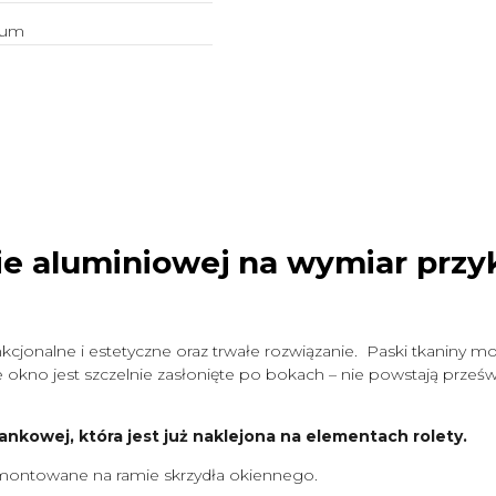
ium
ie aluminiowej na wymiar
przy
cjonalne i estetyczne oraz trwałe rozwiązanie. Paski tkaniny mo
okno jest szczelnie zasłonięte po bokach – nie powstają prześwit
ankowej, która jest już naklejona na elementach rolety.
ontowane na ramie skrzydła okiennego.