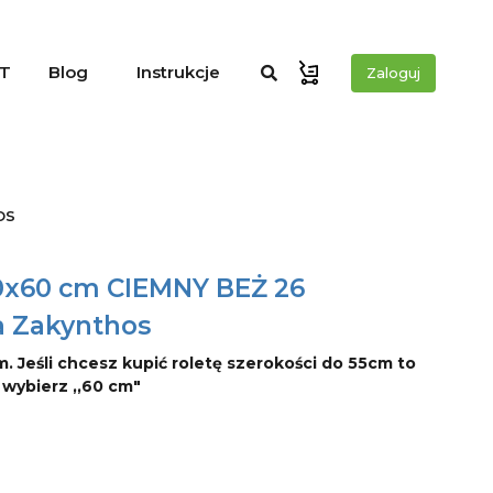
T
Blog
Instrukcje
Zaloguj
os
40x60 cm CIEMNY BEŻ 26
a Zakynthos
m. Jeśli chcesz kupić roletę szerokości do 55cm to
o wybierz ,,60 cm"