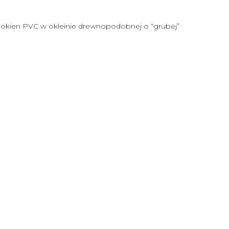
o okien PVC w okleinie drewnopodobnej o “grubej”