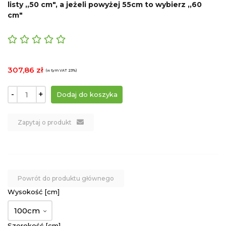
listy ,,50 cm", a jeżeli powyżej 55cm to wybierz ,,60
cm"
307,86 zł
(w tym VAT 23%)
-
+
Zapytaj o produkt
Powrót do produktu głównego
Wysokość [cm]
100cm
Szerokość [cm]