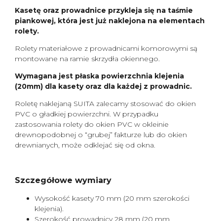
Kasetę oraz prowadnice przykleja się na taśmie
piankowej, która jest już naklejona na elementach
rolety.
Rolety materiałowe z prowadnicami komorowymi są
montowane na ramie skrzydła okiennego.
Wymagana jest płaska powierzchnia klejenia
(20mm) dla kasety oraz dla każdej z prowadnic.
Roletę naklejaną SUITA zalecamy stosować do okien
PVC o gładkiej powierzchni. W przypadku
zastosowania rolety do okien PVC w okleinie
drewnopodobnej o “grubej” fakturze lub do okien
drewnianych, może odklejać się od okna.
Szczegółowe wymiary
Wysokość kasety 70 mm (20 mm szerokości
klejenia).
Szerokość prowadnicy 28 mm (20 mm