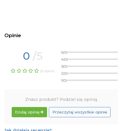
Opinie
0
/5
5
(0)
4
(0)
3
(0)
(0 opinii)
2
(0)
1
(0)
Znasz produkt? Podziel się opinią
Dodaj opinię
Przeczytaj wszystkie opinie
Jak działają recenzje?