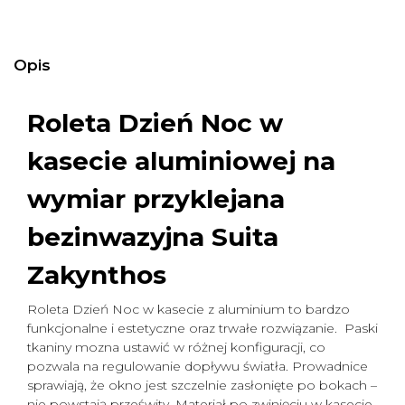
Opis
Roleta Dzień Noc w
kasecie aluminiowej na
wymiar
przyklejana
bezinwazyjna Suita
Zakynthos
Roleta Dzień Noc w kasecie z aluminium to bardzo
funkcjonalne i estetyczne oraz trwałe rozwiązanie. Paski
tkaniny mozna ustawić w różnej konfiguracji, co
pozwala na regulowanie dopływu światła. Prowadnice
sprawiają, że okno jest szczelnie zasłonięte po bokach –
nie powstają prześwity. Materiał po zwinięciu w kasecie