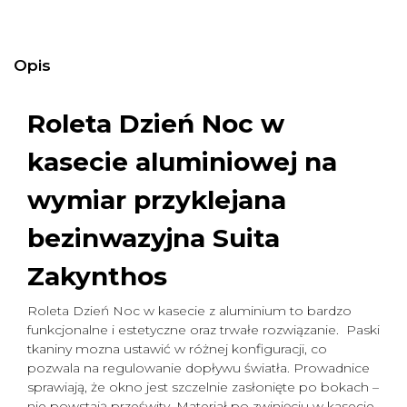
Opis
Roleta Dzień Noc w
kasecie aluminiowej na
wymiar
przyklejana
bezinwazyjna Suita
Zakynthos
Roleta Dzień Noc w kasecie z aluminium to bardzo
funkcjonalne i estetyczne oraz trwałe rozwiązanie. Paski
tkaniny mozna ustawić w różnej konfiguracji, co
pozwala na regulowanie dopływu światła. Prowadnice
sprawiają, że okno jest szczelnie zasłonięte po bokach –
nie powstają prześwity. Materiał po zwinięciu w kasecie