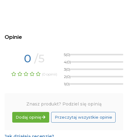
Opinie
0
/5
5
(0)
4
(0)
3
(0)
(0 opinii)
2
(0)
1
(0)
Znasz produkt? Podziel się opinią
Dodaj opinię
Przeczytaj wszystkie opinie
Jak działają recenzje?