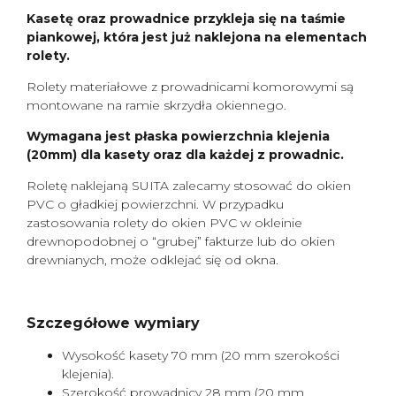
Kasetę oraz prowadnice przykleja się na taśmie
piankowej, która jest już naklejona na elementach
rolety.
Rolety materiałowe z prowadnicami komorowymi są
montowane na ramie skrzydła okiennego.
Wymagana jest płaska powierzchnia klejenia
(20mm) dla kasety oraz dla każdej z prowadnic.
Roletę naklejaną SUITA zalecamy stosować do okien
PVC o gładkiej powierzchni. W przypadku
zastosowania rolety do okien PVC w okleinie
drewnopodobnej o “grubej” fakturze lub do okien
drewnianych, może odklejać się od okna.
Szczegółowe wymiary
Wysokość kasety 70 mm (20 mm szerokości
klejenia).
Szerokość prowadnicy 28 mm (20 mm