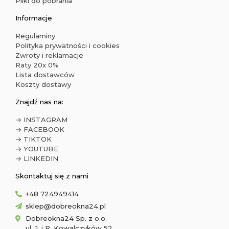
Pliki do pobrania
Informacje
Regulaminy
Polityka prywatności i cookies
Zwroty i reklamacje
Raty 20x 0%
Lista dostawców
Koszty dostawy
Znajdź nas na:
→ INSTAGRAM
→ FACEBOOK
→ TIKTOK
→ YOUTUBE
→ LINKEDIN
Skontaktuj się z nami
+48 724949414
sklep@dobreokna24.pl
Dobreokna24 Sp. z o.o.
ul. J. i R. Kowalczyków 52