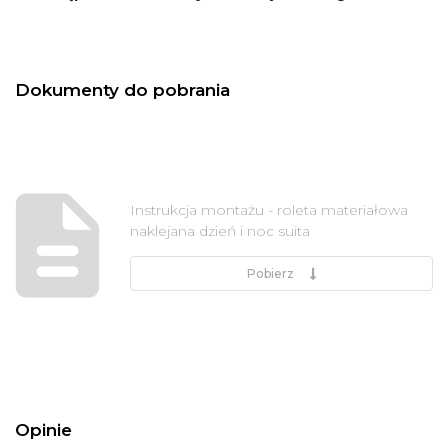
Dokumenty do pobrania
Instrukcja montażu - roleta materiałowa
naklejana dzień i noc suita
Pobierz
Opinie