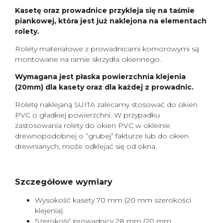
Kasetę oraz prowadnice przykleja się na taśmie
piankowej, która jest już naklejona na elementach
rolety.
Rolety materiałowe z prowadnicami komorowymi są
montowane na ramie skrzydła okiennego.
Wymagana jest płaska powierzchnia klejenia
(20mm) dla kasety oraz dla każdej z prowadnic.
Roletę naklejaną SUITA zalecamy stosować do okien
PVC o gładkiej powierzchni. W przypadku
zastosowania rolety do okien PVC w okleinie
drewnopodobnej o “grubej” fakturze lub do okien
drewnianych, może odklejać się od okna.
Szczegółowe wymiary
Wysokość kasety 70 mm (20 mm szerokości
klejenia).
Szerokość prowadnicy 28 mm (20 mm