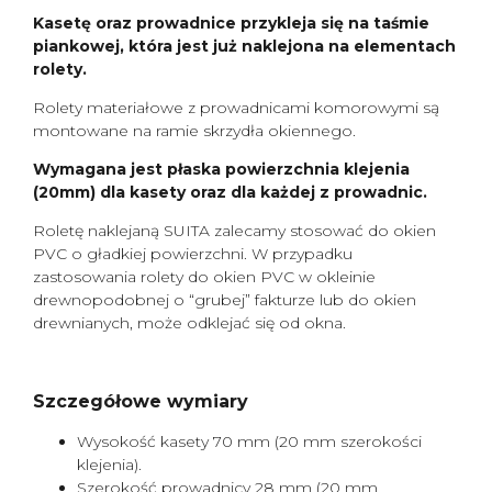
Kasetę oraz prowadnice przykleja się na taśmie
piankowej, która jest już naklejona na elementach
rolety.
Rolety materiałowe z prowadnicami komorowymi są
montowane na ramie skrzydła okiennego.
Wymagana jest płaska powierzchnia klejenia
(20mm) dla kasety oraz dla każdej z prowadnic.
Roletę naklejaną SUITA zalecamy stosować do okien
PVC o gładkiej powierzchni. W przypadku
zastosowania rolety do okien PVC w okleinie
drewnopodobnej o “grubej” fakturze lub do okien
drewnianych, może odklejać się od okna.
Szczegółowe wymiary
Wysokość kasety 70 mm (20 mm szerokości
klejenia).
Szerokość prowadnicy 28 mm (20 mm