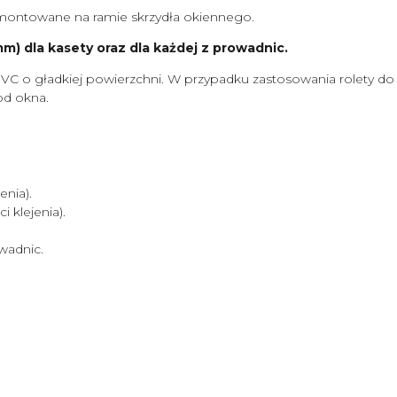
ontowane na ramie skrzydła okiennego.
) dla kasety oraz dla każdej z prowadnic.
VC o gładkiej powierzchni. W przypadku zastosowania rolety d
od okna.
nia).
klejenia).
wadnic.