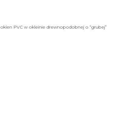
o okien PVC w okleinie drewnopodobnej o “grubej”