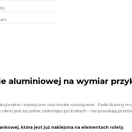
70
ium
ie aluminiowej na wymiar
przy
cjonalne i estetyczne oraz trwałe rozwiązanie. Paski tkaniny mo
okno jest szczelnie zasłonięte po bokach – nie powstają prześwit
ankowej, która jest już naklejona na elementach rolety.