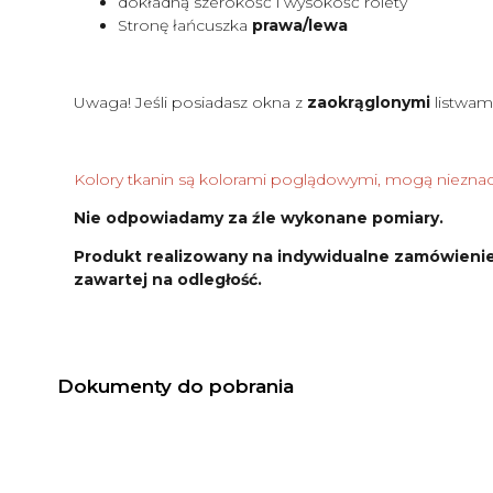
dokładną szerokość i wysokość rolety
Stronę łańcuszka
prawa/lewa
Uwaga! Jeśli posiadasz okna z
zaokrąglonymi
listwam
Kolory tkanin są kolorami poglądowymi, mogą nieznacz
Nie odpowiadamy za źle wykonane pomiary.
Produkt realizowany na indywidualne zamówienie
zawartej na odległość.
Dokumenty do pobrania