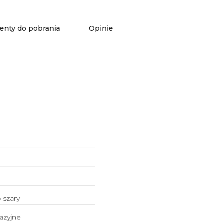
nty do pobrania
Opinie
 szary
azyjne