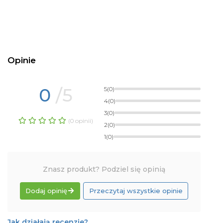
Opinie
0
/5
5
(0)
4
(0)
3
(0)
(0 opinii)
2
(0)
1
(0)
Znasz produkt? Podziel się opinią
Dodaj opinię
Przeczytaj wszystkie opinie
Jak działają recenzje?