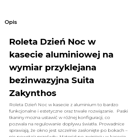
Opis
Roleta Dzień Noc w
kasecie aluminiowej na
wymiar
przyklejana
bezinwazyjna Suita
Zakynthos
Roleta Dzień Noc w kasecie z aluminium to bardzo
funkcjonalne i estetyczne oraz trwałe rozwiązanie. Paski
tkaniny mozna ustawić w różnej konfiguracji, co
pozwala na regulowanie dopływu światła. Prowadnice
sprawiają, że okno jest szczelnie zasłonięte po bokach –
nie powstają prześwity. Materiał po zwinięciu w kasecie