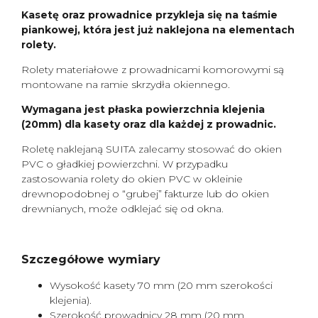
Kasetę oraz prowadnice przykleja się na taśmie
piankowej, która jest już naklejona na elementach
rolety.
Rolety materiałowe z prowadnicami komorowymi są
montowane na ramie skrzydła okiennego.
Wymagana jest płaska powierzchnia klejenia
(20mm) dla kasety oraz dla każdej z prowadnic.
Roletę naklejaną SUITA zalecamy stosować do okien
PVC o gładkiej powierzchni. W przypadku
zastosowania rolety do okien PVC w okleinie
drewnopodobnej o “grubej” fakturze lub do okien
drewnianych, może odklejać się od okna.
Szczegółowe wymiary
Wysokość kasety 70 mm (20 mm szerokości
klejenia).
Szerokość prowadnicy 28 mm (20 mm