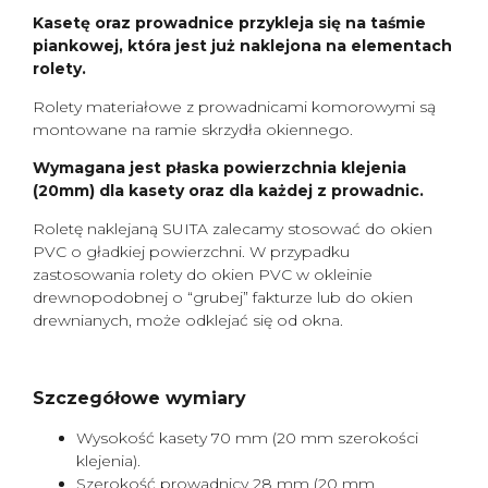
Kasetę oraz prowadnice przykleja się na taśmie
piankowej, która jest już naklejona na elementach
rolety.
Rolety materiałowe z prowadnicami komorowymi są
montowane na ramie skrzydła okiennego.
Wymagana jest płaska powierzchnia klejenia
(20mm) dla kasety oraz dla każdej z prowadnic.
Roletę naklejaną SUITA zalecamy stosować do okien
PVC o gładkiej powierzchni. W przypadku
zastosowania rolety do okien PVC w okleinie
drewnopodobnej o “grubej” fakturze lub do okien
drewnianych, może odklejać się od okna.
Szczegółowe wymiary
Wysokość kasety 70 mm (20 mm szerokości
klejenia).
Szerokość prowadnicy 28 mm (20 mm