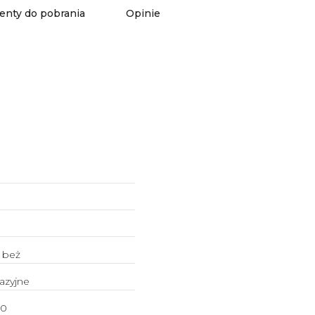
nty do pobrania
Opinie
 beż
azyjne
50