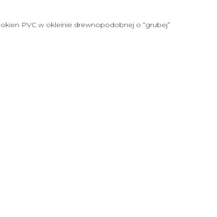
o okien PVC w okleinie drewnopodobnej o “grubej”