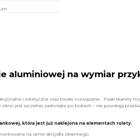
ium
ie aluminiowej na wymiar
przy
cjonalne i estetyczne oraz trwałe rozwiązanie. Paski tkaniny mo
okno jest szczelnie zasłonięte po bokach – nie powstają prześwit
ankowej, która jest już naklejona na elementach rolety.
ontowane na ramie skrzydła okiennego.