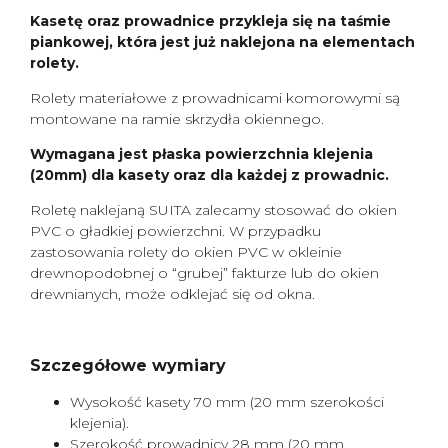
Kasetę oraz prowadnice przykleja się na taśmie
piankowej, która jest już naklejona na elementach
rolety.
Rolety materiałowe z prowadnicami komorowymi są
montowane na ramie skrzydła okiennego.
Wymagana jest płaska powierzchnia klejenia
(20mm) dla kasety oraz dla każdej z prowadnic.
Roletę naklejaną SUITA zalecamy stosować do okien
PVC o gładkiej powierzchni. W przypadku
zastosowania rolety do okien PVC w okleinie
drewnopodobnej o “grubej” fakturze lub do okien
drewnianych, może odklejać się od okna.
Szczegółowe wymiary
Wysokość kasety 70 mm (20 mm szerokości
klejenia).
Szerokość prowadnicy 28 mm (20 mm