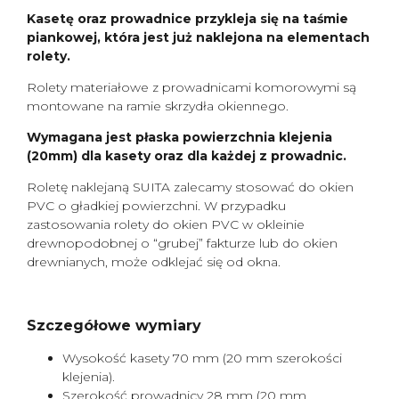
Kasetę oraz prowadnice przykleja się na taśmie
piankowej, która jest już naklejona na elementach
rolety.
Rolety materiałowe z prowadnicami komorowymi są
montowane na ramie skrzydła okiennego.
Wymagana jest płaska powierzchnia klejenia
(20mm) dla kasety oraz dla każdej z prowadnic.
Roletę naklejaną SUITA zalecamy stosować do okien
PVC o gładkiej powierzchni. W przypadku
zastosowania rolety do okien PVC w okleinie
drewnopodobnej o “grubej” fakturze lub do okien
drewnianych, może odklejać się od okna.
Szczegółowe wymiary
Wysokość kasety 70 mm (20 mm szerokości
klejenia).
Szerokość prowadnicy 28 mm (20 mm