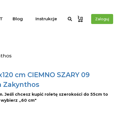
T
Blog
Instrukcje
Zaloguj
nthos
0x120 cm CIEMNO SZARY 09
a Zakynthos
m. Jeśli chcesz kupić roletę szerokości do 55cm to
o wybierz ,,60 cm"