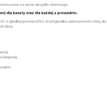
ontowane na ramie skrzydła okiennego.
) dla kasety oraz dla każdej z prowadnic.
VC o gładkiej powierzchni. W przypadku zastosowania rolety d
od okna.
nia).
klejenia).
wadnic.