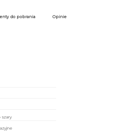
nty do pobrania
Opinie
 szary
azyjne