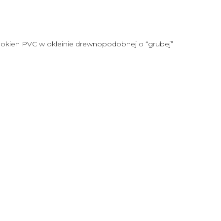
o okien PVC w okleinie drewnopodobnej o “grubej”