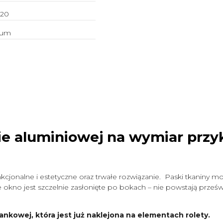
20
ium
ie aluminiowej na wymiar
przy
cjonalne i estetyczne oraz trwałe rozwiązanie. Paski tkaniny mo
okno jest szczelnie zasłonięte po bokach – nie powstają prześwit
ankowej, która jest już naklejona na elementach rolety.