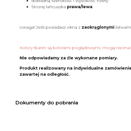
dokładną szerokość i wysokość rolety
Stronę łańcuszka
prawa/lewa
Uwaga! Jeśli posiadasz okna z
zaokrąglonymi
listwam
Kolory tkanin są kolorami poglądowymi, mogą nieznacz
Nie odpowiadamy za źle wykonane pomiary.
Produkt realizowany na indywidualne zamówienie
zawartej na odległość.
Dokumenty do pobrania