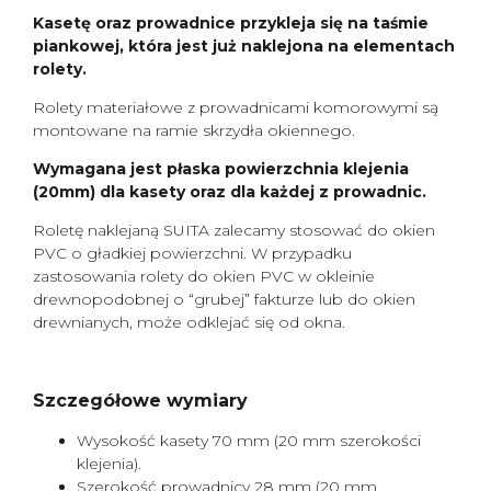
Kasetę oraz prowadnice przykleja się na taśmie
piankowej, która jest już naklejona na elementach
rolety.
Rolety materiałowe z prowadnicami komorowymi są
montowane na ramie skrzydła okiennego.
Wymagana jest płaska powierzchnia klejenia
(20mm) dla kasety oraz dla każdej z prowadnic.
Roletę naklejaną SUITA zalecamy stosować do okien
PVC o gładkiej powierzchni. W przypadku
zastosowania rolety do okien PVC w okleinie
drewnopodobnej o “grubej” fakturze lub do okien
drewnianych, może odklejać się od okna.
Szczegółowe wymiary
Wysokość kasety 70 mm (20 mm szerokości
klejenia).
Szerokość prowadnicy 28 mm (20 mm