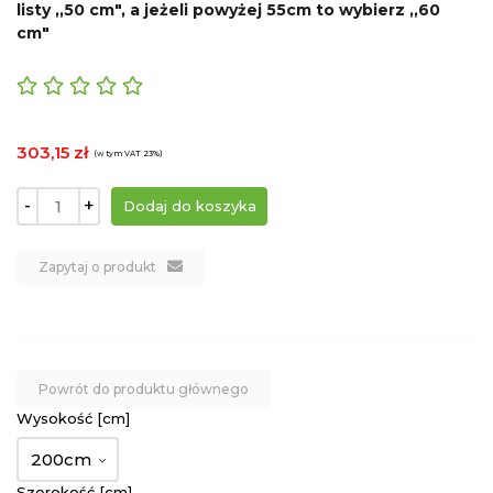
listy ,,50 cm", a jeżeli powyżej 55cm to wybierz ,,60
cm"
303,15 zł
(w tym VAT 23%)
-
+
Zapytaj o produkt
Powrót do produktu głównego
Wysokość [cm]
200cm
Szerokość [cm]