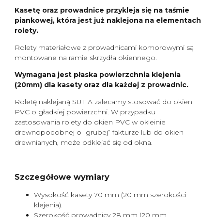
Kasetę oraz prowadnice przykleja się na taśmie
piankowej, która jest już naklejona na elementach
rolety.
Rolety materiałowe z prowadnicami komorowymi są
montowane na ramie skrzydła okiennego.
Wymagana jest płaska powierzchnia klejenia
(20mm) dla kasety oraz dla każdej z prowadnic.
Roletę naklejaną SUITA zalecamy stosować do okien
PVC o gładkiej powierzchni. W przypadku
zastosowania rolety do okien PVC w okleinie
drewnopodobnej o “grubej” fakturze lub do okien
drewnianych, może odklejać się od okna.
Szczegółowe wymiary
Wysokość kasety 70 mm (20 mm szerokości
klejenia).
Szerokość prowadnicy 28 mm (20 mm