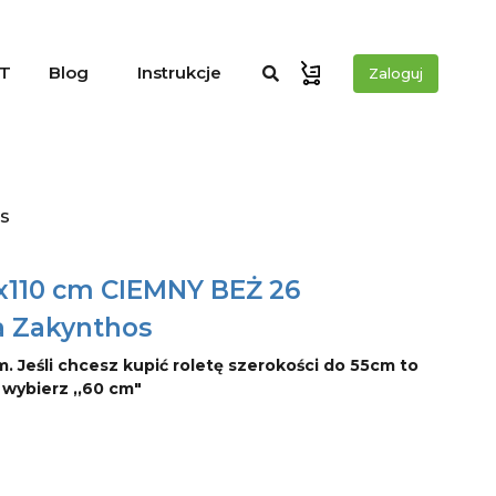
T
Blog
Instrukcje
Zaloguj
s
0x110 cm CIEMNY BEŻ 26
a Zakynthos
m. Jeśli chcesz kupić roletę szerokości do 55cm to
o wybierz ,,60 cm"