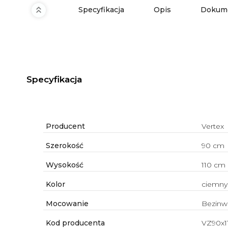
Specyfikacja
Opis
Dokume
Specyfikacja
Producent
Vertex
Szerokość
90 cm
Wysokość
110 cm
Kolor
ciemny
Mocowanie
Bezinw
Kod producenta
VZ90x1