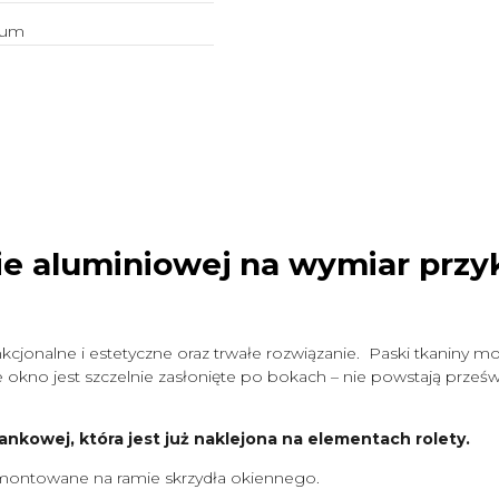
ium
ie aluminiowej na wymiar
przy
cjonalne i estetyczne oraz trwałe rozwiązanie. Paski tkaniny mo
okno jest szczelnie zasłonięte po bokach – nie powstają prześwit
ankowej, która jest już naklejona na elementach rolety.
ontowane na ramie skrzydła okiennego.