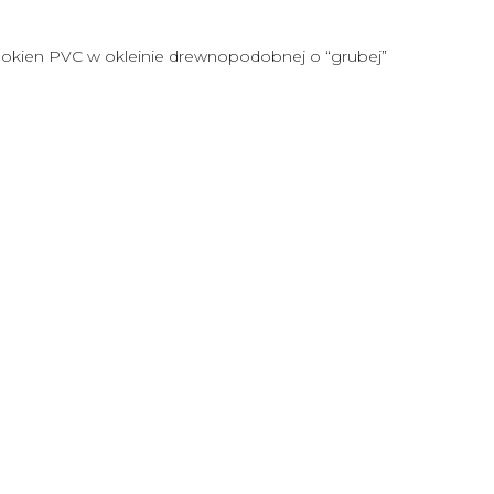
o okien PVC w okleinie drewnopodobnej o “grubej”