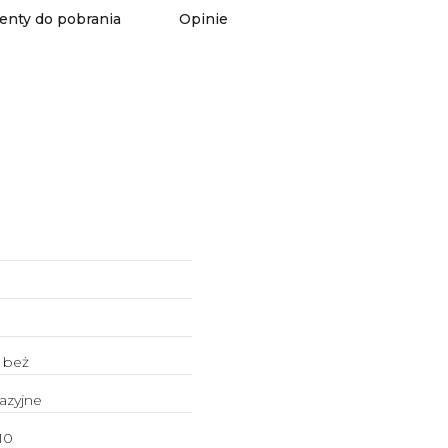
nty do pobrania
Opinie
 beż
azyjne
10