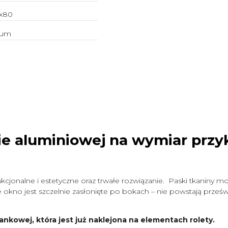
x80
ium
ie aluminiowej na wymiar
przy
cjonalne i estetyczne oraz trwałe rozwiązanie. Paski tkaniny mo
okno jest szczelnie zasłonięte po bokach – nie powstają prześwit
ankowej, która jest już naklejona na elementach rolety.