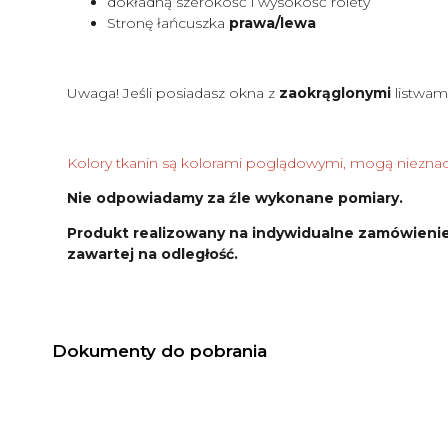
dokładną szerokość i wysokość rolety
Stronę łańcuszka
prawa/lewa
Uwaga! Jeśli posiadasz okna z
zaokrąglonymi
listwam
Kolory tkanin są kolorami poglądowymi, mogą nieznacz
Nie odpowiadamy za źle wykonane pomiary.
Produkt realizowany na indywidualne zamówienie
zawartej na odległość.
Dokumenty do pobrania