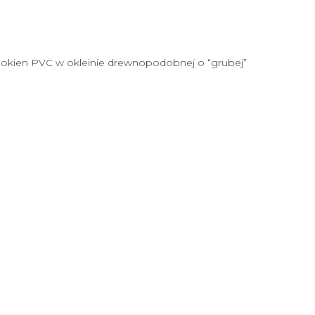
o okien PVC w okleinie drewnopodobnej o “grubej”