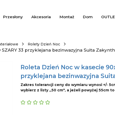
Przesłony
Akcesoria
Montaż
Dom
OUTLE
ateriałowe
Rolety Dzień Noc
 SZARY 33 przyklejana bezinwazyjna Suita Zakynt
Roleta Dzień Noc w kasecie 9
przyklejana bezinwazyjna Suit
Zakres tolerancji ceny do wymiaru wynosi +/- 5c
wybierz z listy ,,50 cm", a jeżeli powyżej 55cm t