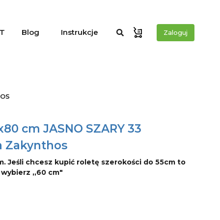
T
Blog
Instrukcje
Zaloguj
hos
0x80 cm JASNO SZARY 33
a Zakynthos
m. Jeśli chcesz kupić roletę szerokości do 55cm to
o wybierz ,,60 cm"