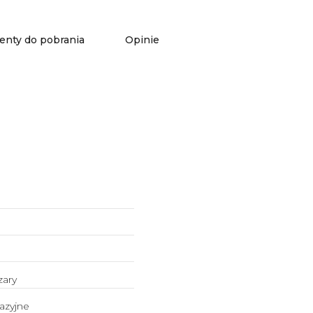
nty do pobrania
Opinie
zary
azyjne