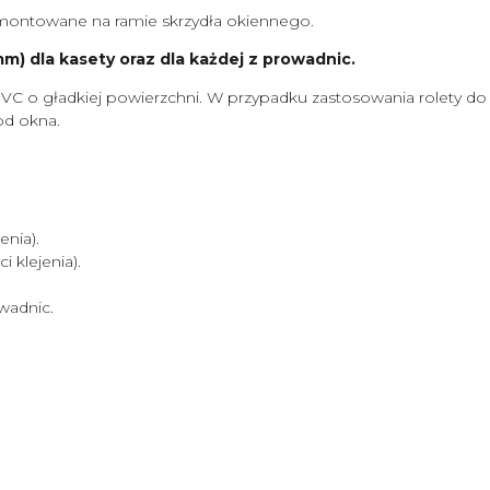
ontowane na ramie skrzydła okiennego.
) dla kasety oraz dla każdej z prowadnic.
VC o gładkiej powierzchni. W przypadku zastosowania rolety d
od okna.
nia).
klejenia).
wadnic.