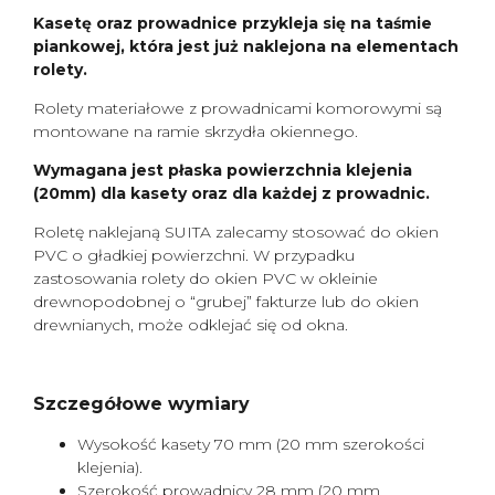
Kasetę oraz prowadnice przykleja się na taśmie
piankowej, która jest już naklejona na elementach
rolety.
Rolety materiałowe z prowadnicami komorowymi są
montowane na ramie skrzydła okiennego.
Wymagana jest płaska powierzchnia klejenia
(20mm) dla kasety oraz dla każdej z prowadnic.
Roletę naklejaną SUITA zalecamy stosować do okien
PVC o gładkiej powierzchni. W przypadku
zastosowania rolety do okien PVC w okleinie
drewnopodobnej o “grubej” fakturze lub do okien
drewnianych, może odklejać się od okna.
Szczegółowe wymiary
Wysokość kasety 70 mm (20 mm szerokości
klejenia).
Szerokość prowadnicy 28 mm (20 mm