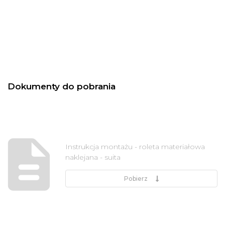
Dokumenty do pobrania
Instrukcja montażu - roleta materiałowa
naklejana - suita
Pobierz