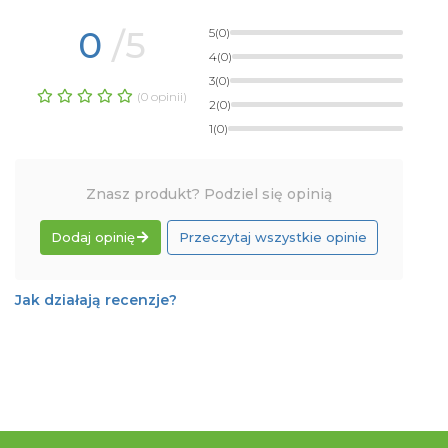
0
/5
5
(0)
4
(0)
3
(0)
(0 opinii)
2
(0)
1
(0)
Znasz produkt? Podziel się opinią
Dodaj opinię
Przeczytaj wszystkie opinie
Jak działają recenzje?