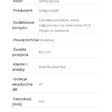
Kolor
antracytowy
Producent
Stalprodukt
Dźwiękoszczelne, Klasa
Dodatkowe
odporności na włamanie RC3,
korzyści
Wizjer w zestawie
Powierzchnia
Struktura
Światło
80 cm
przejścia
Klamki i
Klamka-klamka
antaby
Izolacja
akustyczna
47
dB
Szerokość
901
[mm]