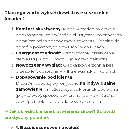
Dlaczego warto wybrać drzwi dzwiękoszczelne
Amadeo?
Komfort akustyczny:
Model Amadeo to drzwi z
podwyższoną izolacyjnością akustyczną, co znacząco
ogranicza hałas dochodzący z zewnątrz – idealne do
domów położonych przy ruchliwych ulicach.
Energooszczędność:
Współczynnik przenikania
ciepła Ud już od 1,6 W/m²K (dla drzwi pełnych).
Nowoczesny wygląd:
Gładka powierzchnia bez
przeszkleń, dostępna w kilku eleganckich kolorach.
Dopasowanie pod klienta
Drzwi Amadeo są wykonywane
na indywidualne
zamówienie
– możesz wybrać kierunek otwierania
(prawe/lewe), sposób otwierania (do wewnątrz/na
zewnątrz), kolor oraz dodatkowe akcesoria.
-> Jak określić kierunek otwierania drzwi? Sprawdź
praktyczny poradnik
5
. Bezpieczeństwo i trwałość