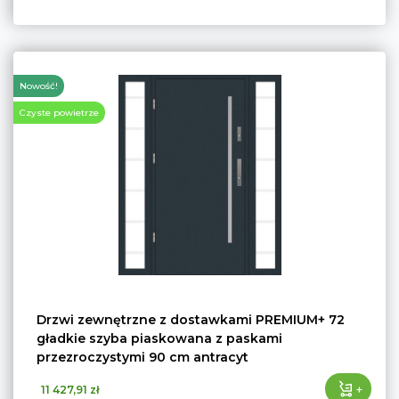
Nowość!
Czyste powietrze
Drzwi zewnętrzne z dostawkami PREMIUM+ 72
gładkie szyba piaskowana z paskami
przezroczystymi 90 cm antracyt
+
11 427,91 zł