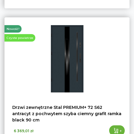
Nowość!
Czyste powietrze
Drzwi zewnętrzne Stal PREMIUM+ 72 S62
antracyt z pochwytem szyba ciemny grafit ramka
black 90 cm
+
6 369,01 zł