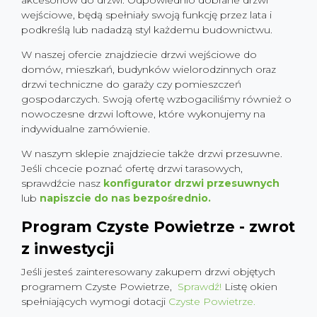
akcesoriów do drzwi. Odpowiednio dobrane drzwi
wejściowe, będą spełniały swoją funkcję przez lata i
podkreślą lub nadadzą styl każdemu budownictwu.
W naszej ofercie znajdziecie drzwi wejściowe do
domów, mieszkań, budynków wielorodzinnych oraz
drzwi techniczne do garaży czy pomieszczeń
gospodarczych. Swoją ofertę wzbogaciliśmy również o
nowoczesne drzwi loftowe, które wykonujemy na
indywidualne zamówienie.
W naszym sklepie znajdziecie także drzwi przesuwne.
Jeśli chcecie poznać ofertę drzwi tarasowych,
sprawdźcie nasz
konfigurator drzwi przesuwnych
lub
napiszcie do nas bezpośrednio.
Program Czyste Powietrze - zwrot
z inwestycji
Jeśli jesteś zainteresowany zakupem drzwi objętych
programem Czyste Powietrze,
Sprawdź!
Listę okien
spełniających wymogi dotacji
Czyste Powietrze.