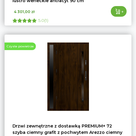
lustro weneckie antracyt 90 cm
+
4 301,00 zł
5.0(1)
Czyste powietrze
Drzwi zewnętrzne z dostawką PREMIUM+ 72
szyba ciemny grafit z pochwytem Arezzo ciemny