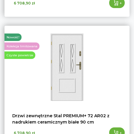
+
6 708,90 zł
Nowość!
Kolekcja limitowana
Czyste powietrze
Drzwi zewnętrzne Stal PREMIUM+ 72 AR02 z
nadrukiem ceramicznym białe 90 cm
+
6 708,90 zł