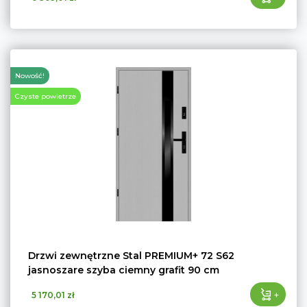
Nowość!
Czyste powietrze
Drzwi zewnętrzne Stal PREMIUM+ 72 S62
jasnoszare szyba ciemny grafit 90 cm
+
5 170,01 zł