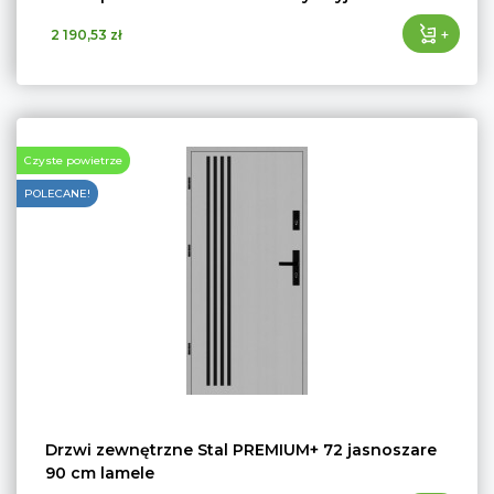
+
2 190,53 zł
Czyste powietrze
POLECANE!
Drzwi zewnętrzne Stal PREMIUM+ 72 jasnoszare
90 cm lamele