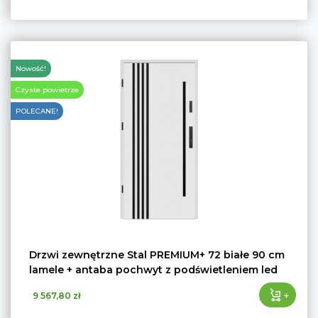
Nowość!
Czyste powietrze
POLECANE!
Drzwi zewnętrzne Stal PREMIUM+ 72 białe 90 cm
lamele + antaba pochwyt z podświetleniem led
+
9 567,80 zł