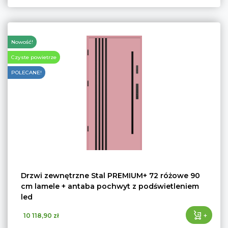
Nowość!
Czyste powietrze
POLECANE!
Drzwi zewnętrzne Stal PREMIUM+ 72 różowe 90
cm lamele + antaba pochwyt z podświetleniem
led
+
10 118,90 zł