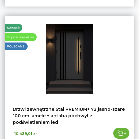
Nowość!
Czyste powietrze
POLECANE!
Drzwi zewnętrzne Stal PREMIUM+ 72 jasno-szare
100 cm lamele + antaba pochwyt z
podświetleniem led
+
10 439,01 zł