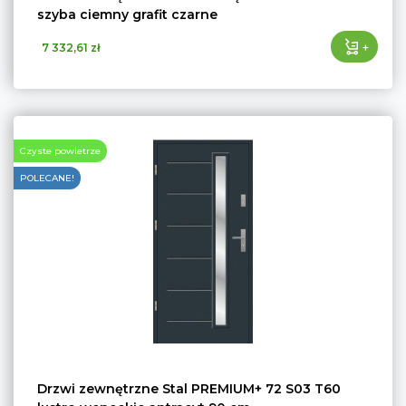
szyba ciemny grafit czarne
+
7 332,61 zł
Czyste powietrze
POLECANE!
Drzwi zewnętrzne Stal PREMIUM+ 72 S03 T60