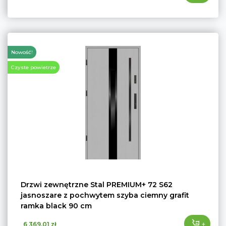
Nowość!
Czyste powietrze
Drzwi zewnętrzne Stal PREMIUM+ 72 S62
jasnoszare z pochwytem szyba ciemny grafit
ramka black 90 cm
+
6 369,01 zł