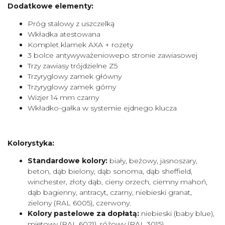
Dodatkowe elementy:
Próg stalowy z uszczelką
Wkładka atestowana
Komplet klamek AXA + rozety
3 bolce antywyważeniowepo stronie zawiasowej
Trzy zawiasy trójdzielne Z5
Trzyryglowy zamek główny
Trzyryglowy zamek górny
Wizjer 14 mm czarny
Wkładko-gałka w systemie ejdnego klucza
Kolorystyka:
Standardowe kolory:
biały, beżowy, jasnoszary,
beton, dąb bielony, dąb sonoma, dąb sheffield,
winchester, złoty dąb, cieny orzech, ciemny mahoń,
dąb bagienny, antracyt, czarny, niebieski granat,
zielony (RAL 6005), czerwony.
Kolory pastelowe za dopłatą:
niebieski (baby blue),
miętowy (RAL 6021), różowy (RAL 3015),