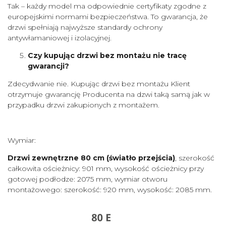
Tak – każdy model ma odpowiednie certyfikaty zgodne z
europejskimi normami bezpieczeństwa. To gwarancja, że
drzwi spełniają najwyższe standardy ochrony
antywłamaniowej i izolacyjnej.
Czy kupując drzwi bez montażu nie tracę
gwarancji?
Zdecydwanie nie. Kupując drzwi bez montażu Klient
otrzymuje gwarancję Producenta na dzwi taką samą jak w
przypadku drzwi zakupionych z montażem.
Wymiar:
Drzwi zewnętrzne 80 cm
(światło przejścia)
, szerokość
całkowita ościeżnicy: 901 mm, wysokość ościeżnicy przy
gotowej podłodze: 2075 mm, wymiar otworu
montażowego: szerokość: 920 mm, wysokość: 2085 mm.