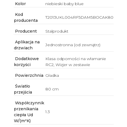
Kolor
niebieski baby blue
Kod
T2013UKL004RF5DAM5BOCAK80
producenta
Producent
Stalprodukt
Aplikacja na
Jednostronna (od zewnątrz)
drzwiach
Dodatkowe
Klasa odporności na włamanie
korzyści
RC2, Wizjer w zestawie
Powierzchnia
Gładka
Światło
80 cm
przejścia
Współczynnik
przenikania
1.3
ciepła Ud
W/(m²K)