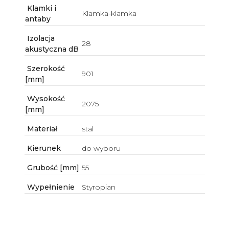
Klamki i
Klamka-klamka
antaby
Izolacja
28
akustyczna dB
Szerokość
901
[mm]
Wysokość
2075
[mm]
Materiał
stal
Kierunek
do wyboru
Grubość [mm]
55
Wypełnienie
Styropian