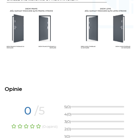
Opinie
0
/5
5
(0)
4
(0)
3
(0)
(0 opinii)
2
(0)
1
(0)