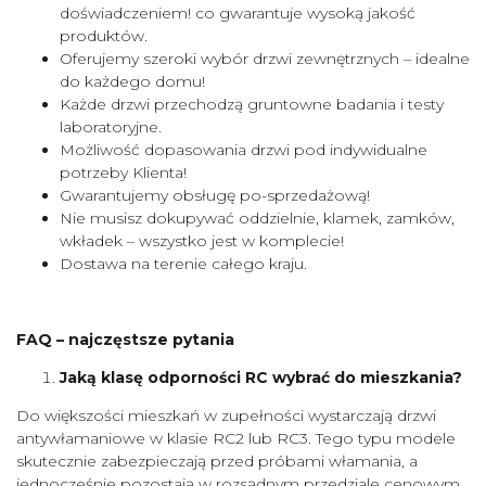
doświadczeniem! co gwarantuje wysoką jakość
produktów.
Oferujemy szeroki wybór drzwi zewnętrznych – idealne
do każdego domu!
Każde drzwi przechodzą gruntowne badania i testy
laboratoryjne.
Możliwość dopasowania drzwi pod indywidualne
potrzeby Klienta!
Gwarantujemy obsługę po-sprzedażową!
Nie musisz dokupywać oddzielnie, klamek, zamków,
wkładek – wszystko jest w komplecie!
Dostawa na terenie całego kraju.
FAQ – najczęstsze pytania
Jaką klasę odporności RC wybrać do mieszkania?
Do większości mieszkań w zupełności wystarczają drzwi
antywłamaniowe w klasie RC2 lub RC3. Tego typu modele
skutecznie zabezpieczają przed próbami włamania, a
jednocześnie pozostają w rozsądnym przedziale cenowym.