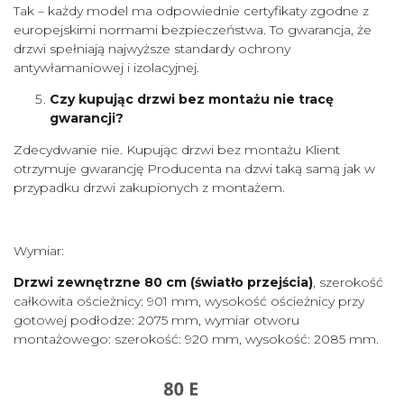
Tak – każdy model ma odpowiednie certyfikaty zgodne z
europejskimi normami bezpieczeństwa. To gwarancja, że
drzwi spełniają najwyższe standardy ochrony
antywłamaniowej i izolacyjnej.
Czy kupując drzwi bez montażu nie tracę
gwarancji?
Zdecydwanie nie. Kupując drzwi bez montażu Klient
otrzymuje gwarancję Producenta na dzwi taką samą jak w
przypadku drzwi zakupionych z montażem.
Wymiar:
Drzwi zewnętrzne 80 cm
(światło przejścia)
, szerokość
całkowita ościeżnicy: 901 mm, wysokość ościeżnicy przy
gotowej podłodze: 2075 mm, wymiar otworu
montażowego: szerokość: 920 mm, wysokość: 2085 mm.