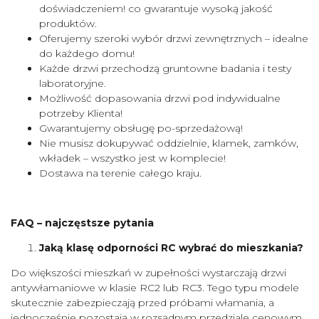
doświadczeniem! co gwarantuje wysoką jakość
produktów.
Oferujemy szeroki wybór drzwi zewnętrznych – idealne
do każdego domu!
Każde drzwi przechodzą gruntowne badania i testy
laboratoryjne.
Możliwość dopasowania drzwi pod indywidualne
potrzeby Klienta!
Gwarantujemy obsługę po-sprzedażową!
Nie musisz dokupywać oddzielnie, klamek, zamków,
wkładek – wszystko jest w komplecie!
Dostawa na terenie całego kraju.
FAQ – najczęstsze pytania
Jaką klasę odporności RC wybrać do mieszkania?
Do większości mieszkań w zupełności wystarczają drzwi
antywłamaniowe w klasie RC2 lub RC3. Tego typu modele
skutecznie zabezpieczają przed próbami włamania, a
jednocześnie pozostają w rozsądnym przedziale cenowym.