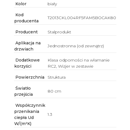
Kolor
biały
Kod
T2013CKL004RF5FAM5BOCAK80
producenta
Producent
Stalprodukt
Aplikacja na
Jednostronna (od zewnątrz)
drzwiach
Dodatkowe
Klasa odporności na włamanie
korzyści
RC2, Wizjer w zestawie
Powierzchnia
Struktura
Światło
80 cm
przejścia
Współczynnik
przenikania
1.3
ciepła Ud
W/(m²K)