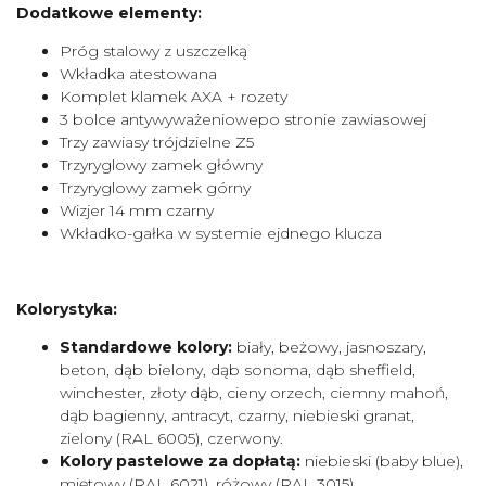
Dodatkowe elementy:
Próg stalowy z uszczelką
Wkładka atestowana
Komplet klamek AXA + rozety
3 bolce antywyważeniowepo stronie zawiasowej
Trzy zawiasy trójdzielne Z5
Trzyryglowy zamek główny
Trzyryglowy zamek górny
Wizjer 14 mm czarny
Wkładko-gałka w systemie ejdnego klucza
Kolorystyka:
Standardowe kolory:
biały, beżowy, jasnoszary,
beton, dąb bielony, dąb sonoma, dąb sheffield,
winchester, złoty dąb, cieny orzech, ciemny mahoń,
dąb bagienny, antracyt, czarny, niebieski granat,
zielony (RAL 6005), czerwony.
Kolory pastelowe za dopłatą:
niebieski (baby blue),
miętowy (RAL 6021), różowy (RAL 3015),