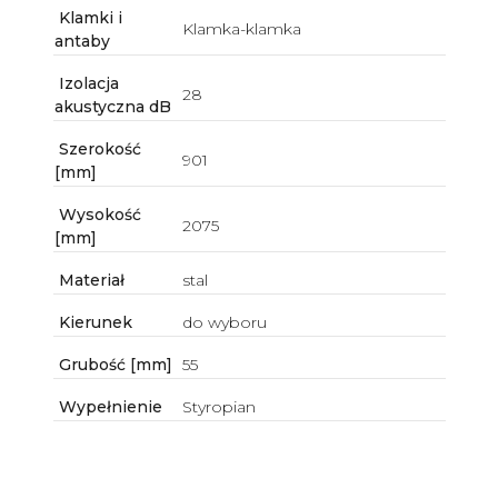
Klamki i
Klamka-klamka
antaby
Izolacja
28
akustyczna dB
Szerokość
901
[mm]
Wysokość
2075
[mm]
Materiał
stal
Kierunek
do wyboru
Grubość [mm]
55
Wypełnienie
Styropian