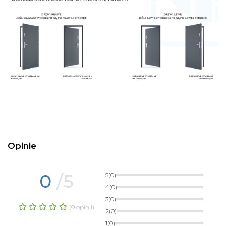
Opinie
0
/5
5
(0)
4
(0)
3
(0)
(0 opinii)
2
(0)
1
(0)