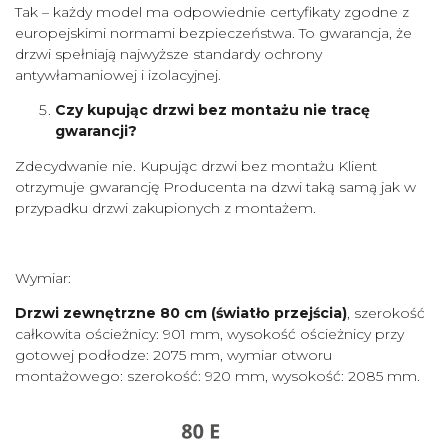
Tak – każdy model ma odpowiednie certyfikaty zgodne z
europejskimi normami bezpieczeństwa. To gwarancja, że
drzwi spełniają najwyższe standardy ochrony
antywłamaniowej i izolacyjnej.
Czy kupując drzwi bez montażu nie tracę
gwarancji?
Zdecydwanie nie. Kupując drzwi bez montażu Klient
otrzymuje gwarancję Producenta na dzwi taką samą jak w
przypadku drzwi zakupionych z montażem.
Wymiar:
Drzwi zewnętrzne 80 cm
(światło przejścia)
, szerokość
całkowita ościeżnicy: 901 mm, wysokość ościeżnicy przy
gotowej podłodze: 2075 mm, wymiar otworu
montażowego: szerokość: 920 mm, wysokość: 2085 mm.