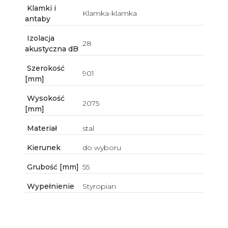
Klamki i
Klamka-klamka
antaby
Izolacja
28
akustyczna dB
Szerokość
901
[mm]
Wysokość
2075
[mm]
Materiał
stal
Kierunek
do wyboru
Grubość [mm]
55
Wypełnienie
Styropian