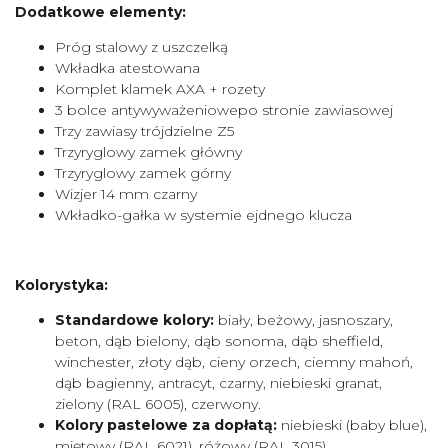
Dodatkowe elementy:
Próg stalowy z uszczelką
Wkładka atestowana
Komplet klamek AXA + rozety
3 bolce antywyważeniowepo stronie zawiasowej
Trzy zawiasy trójdzielne Z5
Trzyryglowy zamek główny
Trzyryglowy zamek górny
Wizjer 14 mm czarny
Wkładko-gałka w systemie ejdnego klucza
Kolorystyka:
Standardowe kolory:
biały, beżowy, jasnoszary,
beton, dąb bielony, dąb sonoma, dąb sheffield,
winchester, złoty dąb, cieny orzech, ciemny mahoń,
dąb bagienny, antracyt, czarny, niebieski granat,
zielony (RAL 6005), czerwony.
Kolory pastelowe za dopłatą:
niebieski (baby blue),
miętowy (RAL 6021), różowy (RAL 3015),