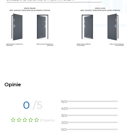
Opinie
0
/5
5
(0)
4
(0)
3
(0)
(0 opinii)
2
(0)
1
(0)