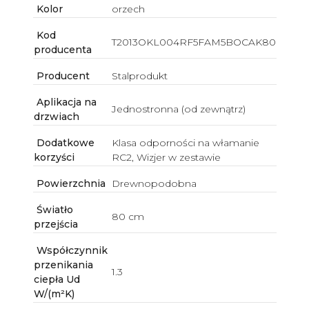
Kolor
orzech
Kod
T2013OKL004RF5FAM5BOCAK80
producenta
Producent
Stalprodukt
Aplikacja na
Jednostronna (od zewnątrz)
drzwiach
Dodatkowe
Klasa odporności na włamanie
korzyści
RC2, Wizjer w zestawie
Powierzchnia
Drewnopodobna
Światło
80 cm
przejścia
Współczynnik
przenikania
1.3
ciepła Ud
W/(m²K)