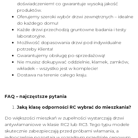
doświadczeniem! co gwarantuje wysoką jakość
produktów.
Oferujemy szeroki wybór drzwi zewnętrznych – idealne
do każdego domu!
Każde drzwi przechodzą gruntowne badania i testy
laboratoryjne.
Możliwość dopasowania drzwi pod indywidualne
potrzeby Klienta!
Gwarantujemy obsługę po-sprzedażową!
Nie musisz dokupywać oddzielnie, klamek, zamków,
wkładek – wszystko jest w komplecie!
Dostawa na terenie całego kraju.
FAQ – najczęstsze pytania
Jaką klasę odporności RC wybrać do mieszkania?
Do większości mieszkań w zupełności wystarczają drzwi
antywłamaniowe w klasie RC2 lub RC3. Tego typu modele
skutecznie zabezpieczają przed próbami włamania, a
jednocześnie pozostają w rozsądnym przedziale cenowym.