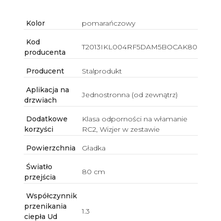
Kolor
pomarańczowy
Kod
T2013IKL004RF5DAM5BOCAK80
producenta
Producent
Stalprodukt
Aplikacja na
Jednostronna (od zewnątrz)
drzwiach
Dodatkowe
Klasa odporności na włamanie
korzyści
RC2, Wizjer w zestawie
Powierzchnia
Gładka
Światło
80 cm
przejścia
Współczynnik
przenikania
1.3
ciepła Ud