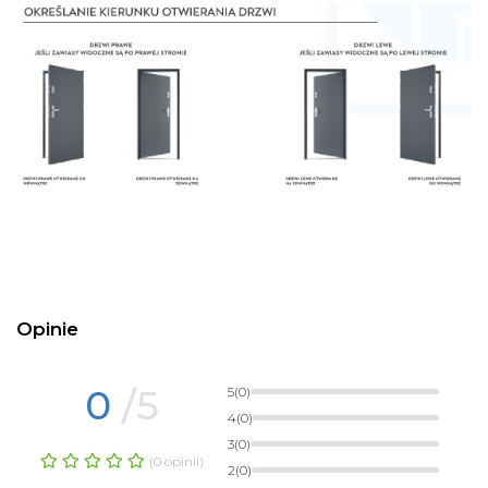
Opinie
0
/5
5
(0)
4
(0)
3
(0)
(0 opinii)
2
(0)