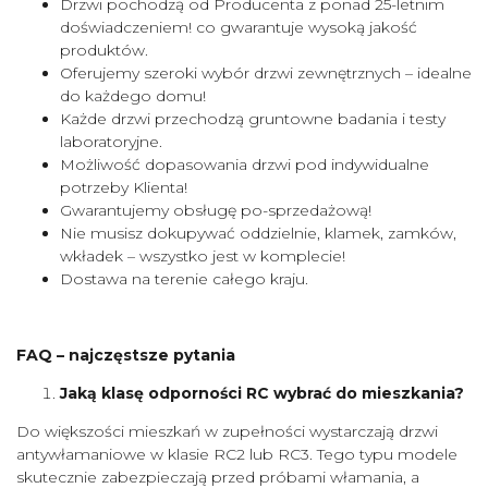
Drzwi pochodzą od Producenta z ponad 25-letnim
doświadczeniem! co gwarantuje wysoką jakość
produktów.
Oferujemy szeroki wybór drzwi zewnętrznych – idealne
do każdego domu!
Każde drzwi przechodzą gruntowne badania i testy
laboratoryjne.
Możliwość dopasowania drzwi pod indywidualne
potrzeby Klienta!
Gwarantujemy obsługę po-sprzedażową!
Nie musisz dokupywać oddzielnie, klamek, zamków,
wkładek – wszystko jest w komplecie!
Dostawa na terenie całego kraju.
FAQ – najczęstsze pytania
Jaką klasę odporności RC wybrać do mieszkania?
Do większości mieszkań w zupełności wystarczają drzwi
antywłamaniowe w klasie RC2 lub RC3. Tego typu modele
skutecznie zabezpieczają przed próbami włamania, a