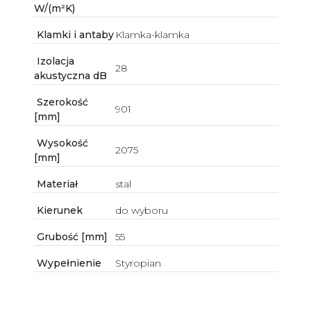
W/(m²K)
Klamki i antaby
Klamka-klamka
Izolacja
28
akustyczna dB
Szerokość
901
[mm]
Wysokość
2075
[mm]
Materiał
stal
Kierunek
do wyboru
Grubość [mm]
55
Wypełnienie
Styropian