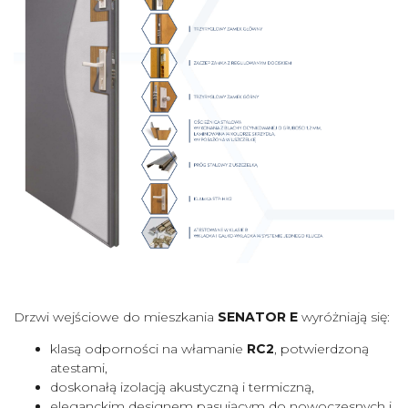
Drzwi wejściowe do mieszkania
SENATOR E
wyróżniają się:
klasą odporności na włamanie
RC2
, potwierdzoną
atestami,
doskonałą izolacją akustyczną i termiczną,
eleganckim designem pasującym do nowoczesnych i