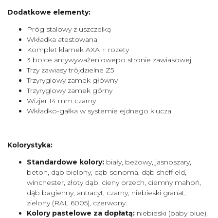
Dodatkowe elementy:
Próg stalowy z uszczelką
Wkładka atestowana
Komplet klamek AXA + rozety
3 bolce antywyważeniowepo stronie zawiasowej
Trzy zawiasy trójdzielne Z5
Trzyryglowy zamek główny
Trzyryglowy zamek górny
Wizjer 14 mm czarny
Wkładko-gałka w systemie ejdnego klucza
Kolorystyka:
Standardowe kolory:
biały, beżowy, jasnoszary,
beton, dąb bielony, dąb sonoma, dąb sheffield,
winchester, złoty dąb, cieny orzech, ciemny mahoń,
dąb bagienny, antracyt, czarny, niebieski granat,
zielony (RAL 6005), czerwony.
Kolory pastelowe za dopłatą:
niebieski (baby blue),