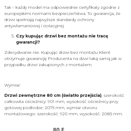
Tak – każdy model ma odpowiednie certyfikaty zgodne z
europejskimi normami bezpieczeństwa. To gwarancja, że
drzwi spełniają najwyższe standardy ochrony
antywłamaniowej i izolacyjnej.
Czy kupując drzwi bez montażu nie tracę
gwarancji?
Zdecydwanie nie. Kupując drzwi bez montażu Klient
otrzymuje gwarancję Producenta na dzwi taką samą jak w
przypadku drzwi zakupionych z montażem.
Wymiar:
Drzwi zewnętrzne 80 cm
(światło przejścia)
, szerokość
całkowita ościeżnicy: 901 mm, wysokość ościeżnicy przy
gotowej podłodze: 2075 mm, wymiar otworu
montażowego: szerokość: 920 mm, wysokość: 2085 mm.