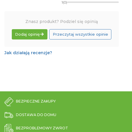
1
(0)
Znasz produkt? Podziel się opinią
Dodaj opinię
Przeczytaj wszystkie opinie
Jak działają recenzje?
BEZPIECZNE ZAKUPY
DOSTAWA DO DOMU
BEZPROBLEMOWY ZWROT