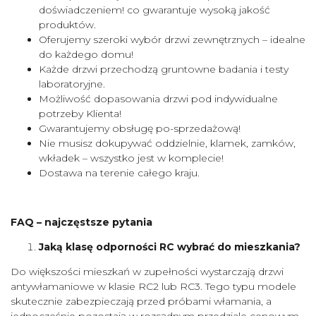
doświadczeniem! co gwarantuje wysoką jakość
produktów.
Oferujemy szeroki wybór drzwi zewnętrznych – idealne
do każdego domu!
Każde drzwi przechodzą gruntowne badania i testy
laboratoryjne.
Możliwość dopasowania drzwi pod indywidualne
potrzeby Klienta!
Gwarantujemy obsługę po-sprzedażową!
Nie musisz dokupywać oddzielnie, klamek, zamków,
wkładek – wszystko jest w komplecie!
Dostawa na terenie całego kraju.
FAQ – najczęstsze pytania
Jaką klasę odporności RC wybrać do mieszkania?
Do większości mieszkań w zupełności wystarczają drzwi
antywłamaniowe w klasie RC2 lub RC3. Tego typu modele
skutecznie zabezpieczają przed próbami włamania, a
jednocześnie pozostają w rozsądnym przedziale cenowym.