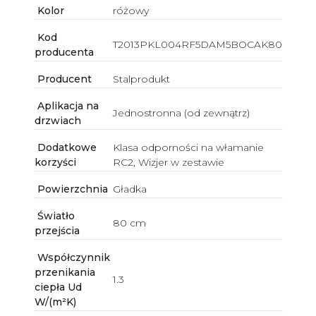
Kolor
różowy
Kod
T2013PKL004RF5DAM5BOCAK80
producenta
Producent
Stalprodukt
Aplikacja na
Jednostronna (od zewnątrz)
drzwiach
Dodatkowe
Klasa odporności na włamanie
korzyści
RC2, Wizjer w zestawie
Powierzchnia
Gładka
Światło
80 cm
przejścia
Współczynnik
przenikania
1.3
ciepła Ud
W/(m²K)