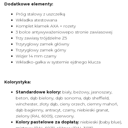
Dodatkowe elementy:
Próg stalowy z uszczelką
Wkładka atestowana
Komplet klamek AXA + rozety
3 bolce antywyważeniowepo stronie zawiasowej
Trzy zawiasy trójdzielne Z5
Trzyryglowy zamek główny
Trzyryglowy zamek górny
Wizjer 14 mm czarny
Wkładko-gałka w systemie ejdnego klucza
Kolorystyka:
Standardowe kolory:
biały, beżowy, jasnoszary,
beton, dąb bielony, dąb sonoma, dąb sheffield,
winchester, złoty dąb, cieny orzech, ciemny mahoń,
dąb bagienny, antracyt, czarny, niebieski granat,
zielony (RAL 6005), czerwony.
Kolory pastelowe za dopłatą:
niebieski (baby blue),
miętowy (RAL 6021), różowy (RAL 3015),