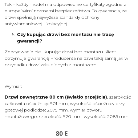
Tak – każdy model ma odpowiednie certyfikaty zgodne z
europejskimi normami bezpieczeństwa. To gwarancja, że
drzwi spełniają najwyższe standardy ochrony
antywłamaniowej i izolacyjnej.
Czy kupując drzwi bez montażu nie tracę
gwarancji?
Zdecydwanie nie. Kupując drzwi bez montażu Klient
otrzymuje gwarancję Producenta na dzwi taką samą jak w
przypadku drzwi zakupionych z montażem.
Wymiar:
Drzwi zewnętrzne 80 cm
(światło przejścia)
, szerokość
całkowita ościeżnicy: 901 mm, wysokość ościeżnicy przy
gotowej podłodze: 2075 mm, wymiar otworu
montażowego: szerokość: 920 mm, wysokość: 2085 mm.