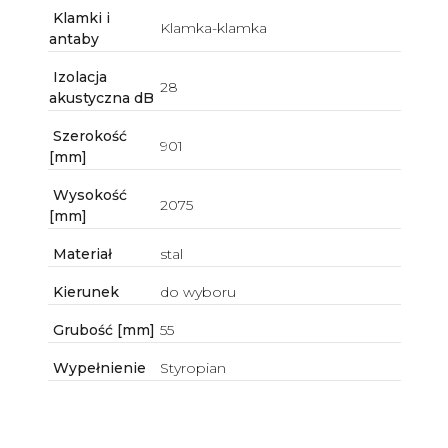
Klamki i
Klamka-klamka
antaby
Izolacja
28
akustyczna dB
Szerokość
901
[mm]
Wysokość
2075
[mm]
Materiał
stal
Kierunek
do wyboru
Grubość [mm]
55
Wypełnienie
Styropian