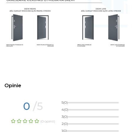
Opinie
0
/5
5
(0)
4
(0)
3
(0)
(0 opinii)
2
(0)
1
(0)