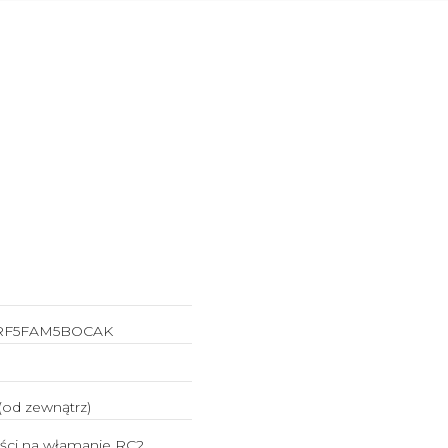
RF5FAM5BOCAK
(od zewnątrz)
ści na włamanie RC2,