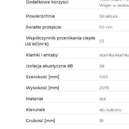
Dodatkowe korzyści
Wizjer w zesta
Powierzchnia
Struktura
Światło przejścia
90 cm
Współczynnik przenikania ciepła
1.3
Ud W/(m²K)
Klamki i antaby
Klamka-klamk
Izolacja akustyczna dB
28
Szerokość [mm]
1001
Wysokość [mm]
2075
Materiał
stal
Kierunek
do wyboru
Grubość [mm]
55