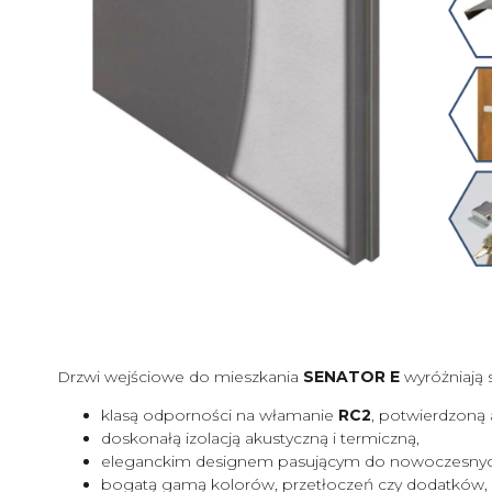
Drzwi wejściowe do mieszkania
SENATOR E
wyróżniają s
klasą odporności na włamanie
RC2
, potwierdzoną 
doskonałą izolacją akustyczną i termiczną,
eleganckim designem pasującym do nowoczesnych 
bogatą gamą kolorów, przetłoczeń czy dodatków,