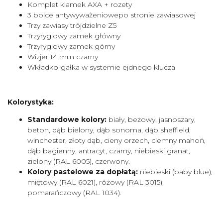
Komplet klamek AXA + rozety
3 bolce antywyważeniowepo stronie zawiasowej
Trzy zawiasy trójdzielne Z5
Trzyryglowy zamek główny
Trzyryglowy zamek górny
Wizjer 14 mm czarny
Wkładko-gałka w systemie ejdnego klucza
Kolorystyka:
Standardowe kolory:
biały, beżowy, jasnoszary,
beton, dąb bielony, dąb sonoma, dąb sheffield,
winchester, złoty dąb, cieny orzech, ciemny mahoń,
dąb bagienny, antracyt, czarny, niebieski granat,
zielony (RAL 6005), czerwony.
Kolory pastelowe za dopłatą:
niebieski (baby blue),
miętowy (RAL 6021), różowy (RAL 3015),
pomarańczowy (RAL 1034).