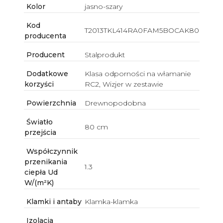
Kolor
jasno-szary
Kod
T2013TKL414RA0FAM5BOCAK80
producenta
Producent
Stalprodukt
Dodatkowe
Klasa odporności na włamanie
korzyści
RC2, Wizjer w zestawie
Powierzchnia
Drewnopodobna
Światło
80 cm
przejścia
Współczynnik
przenikania
1.3
ciepła Ud
W/(m²K)
Klamki i antaby
Klamka-klamka
Izolacja