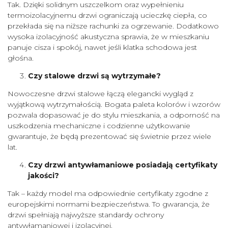
Tak. Dzięki solidnym uszczelkom oraz wypełnieniu
termoizolacyjnemu drzwi ograniczają ucieczkę ciepła, co
przekłada się na niższe rachunki za ogrzewanie. Dodatkowo
wysoka izolacyjność akustyczna sprawia, że w mieszkaniu
panuje cisza i spokój, nawet jeśli klatka schodowa jest
głośna.
Czy stalowe drzwi są wytrzymałe?
Nowoczesne drzwi stalowe łączą elegancki wygląd z
wyjątkową wytrzymałością. Bogata paleta kolorów i wzorów
pozwala dopasować je do stylu mieszkania, a odporność na
uszkodzenia mechaniczne i codzienne użytkowanie
gwarantuje, że będą prezentować się świetnie przez wiele
lat.
Czy drzwi antywłamaniowe posiadają certyfikaty
jakości?
Tak – każdy model ma odpowiednie certyfikaty zgodne z
europejskimi normami bezpieczeństwa. To gwarancja, że
drzwi spełniają najwyższe standardy ochrony
antywłamaniowej i izolacyjnej.