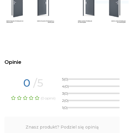
Opinie
0
/5
5
(0)
4
(0)
3
(0)
(0 opinii)
2
(0)
1
(0)
Znasz produkt? Podziel się opinią