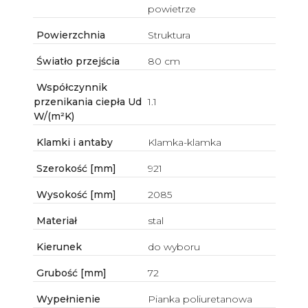
powietrze
Powierzchnia
Struktura
Światło przejścia
80 cm
Współczynnik
przenikania ciepła Ud
1.1
W/(m²K)
Klamki i antaby
Klamka-klamka
Szerokość [mm]
921
Wysokość [mm]
2085
Materiał
stal
Kierunek
do wyboru
Grubość [mm]
72
Wypełnienie
Pianka poliuretanowa