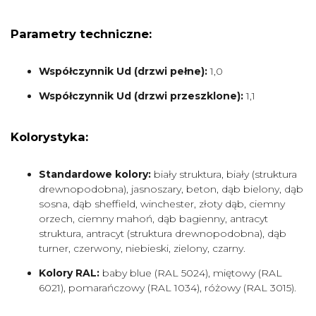
Parametry techniczne:
Współczynnik Ud (drzwi pełne):
1,0
Współczynnik Ud (drzwi przeszklone):
1,1
Kolorystyka:
Standardowe kolory:
biały struktura, biały (struktura
drewnopodobna), jasnoszary, beton, dąb bielony, dąb
sosna, dąb sheffield, winchester, złoty dąb, ciemny
orzech, ciemny mahoń, dąb bagienny, antracyt
struktura, antracyt (struktura drewnopodobna), dąb
turner, czerwony, niebieski, zielony, czarny.
Kolory RAL:
baby blue (RAL 5024), miętowy (RAL
6021), pomarańczowy (RAL 1034), różowy (RAL 3015).