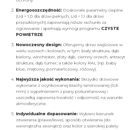
ochrony.
Energooszczędność:
Doskonałe parametry cieplne
(Ud = 1,0 dla drzwi pełnych, Ud = 1,1 dla drzwi
przeszklonych) zapewniają niższe rachunki za
ogrzewanie i spełniają wymogi programu
CZYSTE
POWIETRZE
.
Nowoczesny design:
Oferujemy drzwi wejściowe w
wielu wzorach i kolorach, w tym: biały struktura, dąb
bielony, winchester, złoty dąb, ciemny orzech, antracyt
struktura, dąb turner, a także kolory RAL (np. baby
blue, miętowy, pomarańczowy, różowy).
Najwyższa jakość wykonania:
Skrzydło drzwiowe
wykonane z ocynkowanej blachy laminowanej (0,6
mm) z wypełnieniem z piany poliuretanowej i
uszczelką zapewnia trwałość i odporność na warunki
atmosferyczne.
Indywidualne dopasowanie:
Wybierz kierunek
otwierania (prawe/lewe), sposób otwierania (do
wewnątrz/na zewnątrz) oraz kolor z szerokiej palety