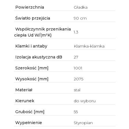
Powierzchnia
Gładka
Światło przejścia
90 cm
Współczynnik przenikania
1.3
ciepła Ud W/(m²K)
Klamki i antaby
Klamka-klamka
Izolacja akustyczna dB
27
Szerokość [mm]
1001
Wysokość [mm]
2075
Materiał
stal
Kierunek
do wyboru
Grubość [mm]
55
Wypełnienie
Styropian