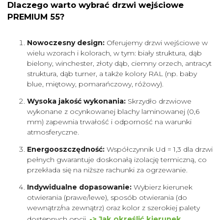
Dlaczego warto wybrać drzwi wejściowe
PREMIUM 55?
Nowoczesny design:
Oferujemy drzwi wejściowe w
wielu wzorach i kolorach, w tym: biały struktura, dąb
bielony, winchester, złoty dąb, ciemny orzech, antracyt
struktura, dąb turner, a także kolory RAL (np. baby
blue, miętowy, pomarańczowy, różowy).
Wysoka jakość wykonania:
Skrzydło drzwiowe
wykonane z ocynkowanej blachy laminowanej (0,6
mm) zapewnia trwałość i odporność na warunki
atmosferyczne.
Energooszczędność:
Współczynnik Ud = 1,3 dla drzwi
pełnych gwarantuje doskonałą izolację termiczną, co
przekłada się na niższe rachunki za ogrzewanie.
Indywidualne dopasowanie:
Wybierz kierunek
otwierania (prawe/lewe), sposób otwierania (do
wewnątrz/na zewnątrz) oraz kolor z szerokiej palety
dostępnych opcji.
-> Jak określić kierunek