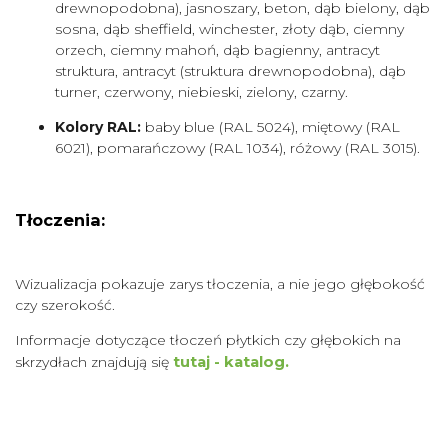
drewnopodobna), jasnoszary, beton, dąb bielony, dąb
sosna, dąb sheffield, winchester, złoty dąb, ciemny
orzech, ciemny mahoń, dąb bagienny, antracyt
struktura, antracyt (struktura drewnopodobna), dąb
turner, czerwony, niebieski, zielony, czarny.
Kolory RAL:
baby blue (RAL 5024), miętowy (RAL
6021), pomarańczowy (RAL 1034), różowy (RAL 3015).
Tłoczenia:
Wizualizacja pokazuje zarys tłoczenia, a nie jego głębokość
czy szerokość.
Informacje dotyczące tłoczeń płytkich czy głębokich na
skrzydłach znajdują się
tutaj - katalog.