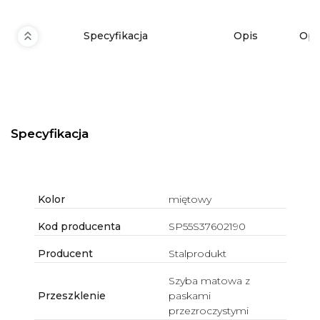
Specyfikacja
Opis
Opi
Specyfikacja
Kolor
miętowy
Kod producenta
SP55S37602190
Producent
Stalprodukt
Szyba matowa z
Przeszklenie
paskami
przezroczystymi