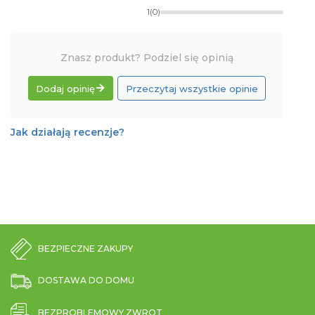
1
(0)
Znasz produkt? Podziel się opinią
Dodaj opinię
Przeczytaj wszystkie opinie
Jak działają recenzje?
BEZPIECZNE ZAKUPY
DOSTAWA DO DOMU
BEZPROBLEMOWY ZWROT