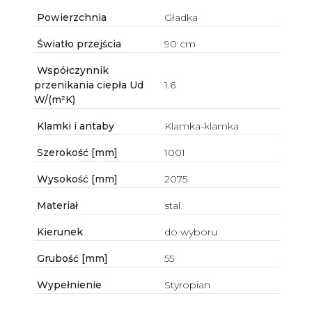
Powierzchnia
Gładka
Światło przejścia
90 cm
Współczynnik
przenikania ciepła Ud
1.6
W/(m²K)
Klamki i antaby
Klamka-klamka
Szerokość [mm]
1001
Wysokość [mm]
2075
Materiał
stal
Kierunek
do wyboru
Grubość [mm]
55
Wypełnienie
Styropian