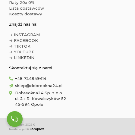
Raty 20x 0%
Lista dostawców
Koszty dostawy
Znajdź nas na:
→ INSTAGRAM
→ FACEBOOK
→ TIKTOK
→ YOUTUBE
→ LINKEDIN
Skontaktuj się z nami
+48 724949414
sklep@dobreokna24.pl
Dobreokna24 Sp. z o.o.
ul. J. i R. Kowalczyków 52
45-594 Opole
Copyright 2026 ©
Realizacja
IC Complex