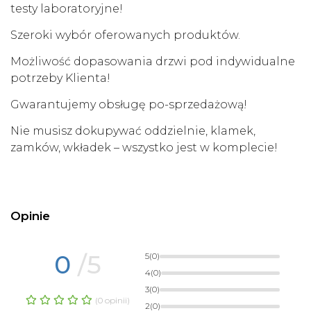
testy laboratoryjne!
Szeroki wybór oferowanych produktów.
Możliwość dopasowania drzwi pod indywidualne
potrzeby Klienta!
Gwarantujemy obsługę po-sprzedażową!
Nie musisz dokupywać oddzielnie, klamek,
zamków, wkładek – wszystko jest w komplecie!
Opinie
0
/5
5
(0)
4
(0)
3
(0)
(0 opinii)
2
(0)