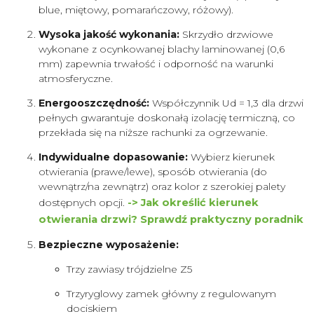
blue, miętowy, pomarańczowy, różowy).
Wysoka jakość wykonania:
Skrzydło drzwiowe
wykonane z ocynkowanej blachy laminowanej (0,6
mm) zapewnia trwałość i odporność na warunki
atmosferyczne.
Energooszczędność:
Współczynnik Ud = 1,3 dla drzwi
pełnych gwarantuje doskonałą izolację termiczną, co
przekłada się na niższe rachunki za ogrzewanie.
Indywidualne dopasowanie:
Wybierz kierunek
otwierania (prawe/lewe), sposób otwierania (do
wewnątrz/na zewnątrz) oraz kolor z szerokiej palety
dostępnych opcji.
-> Jak określić kierunek
otwierania drzwi? Sprawdź praktyczny poradnik
Bezpieczne wyposażenie:
Trzy zawiasy trójdzielne Z5
Trzyryglowy zamek główny z regulowanym
dociskiem