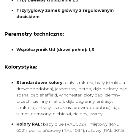
Trzy zawiasy trójdzielne Z5
Trzyryglowy zamek główny z regulowanym
dociskiem
Parametry techniczne:
Współczynnik Ud (drzwi pełne): 1,3
Kolorystyka:
Standardowe kolory:
biały struktura, biały (struktura
drewnopodobna), jasnoszary, beton, dąb bielony, dąb
sosna, dąb sheffield, winchester, złoty dąb, ciemny
orzech, ciemny mahoń, dąb bagienny, antracyt
struktura, antracyt (struktura drewnopodobna), dąb
turner, czerwony, niebieski, zielony, czarny.
Kolory RAL:
baby blue (RAL 5024), miętowy (RAL
6021), pomarańczowy (RAL 1034), różowy (RAL 3015).