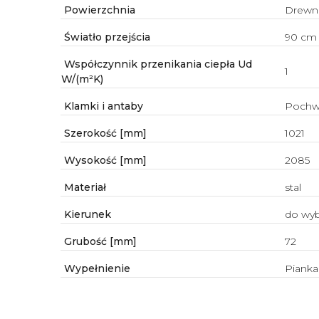
Powierzchnia
Drewn
Światło przejścia
90 cm
Współczynnik przenikania ciepła Ud
1
W/(m²K)
Klamki i antaby
Pochwy
Szerokość [mm]
1021
Wysokość [mm]
2085
Materiał
stal
Kierunek
do wy
Grubość [mm]
72
Wypełnienie
Pianka