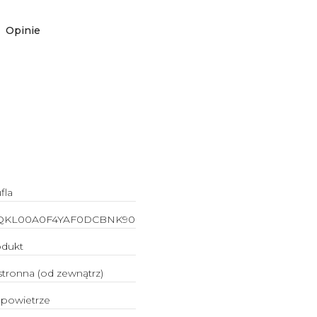
Opinie
fla
QKL00A0F4YAF0DCBNK90
odukt
tronna (od zewnątrz)
 powietrze