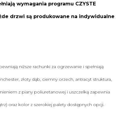
spełniają wymagania programu CZYSTE
ażde drzwi są produkowane na indywidualne
pewniają niższe rachunki za ogrzewanie i spełniają
chester, złoty dąb, ciemny orzech, antracyt struktura,
eniem z piany poliuretanowej i uszczelką zapewnia
z) oraz kolor z szerokiej palety dostępnych opcji.