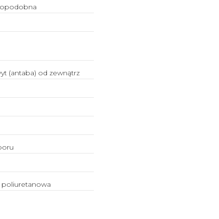
opodobna
t (antaba) od zewnątrz
boru
 poliuretanowa