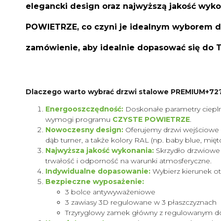
elegancki design oraz najwyższą jakość wyk
POWIETRZE, co czyni je idealnym wyborem dl
zamówienie, aby idealnie dopasować się do 
Dlaczego warto wybrać drzwi stalowe PREMIUM+72
Energooszczędność:
Doskonałe parametry cieplne 
wymogi programu
CZYSTE POWIETRZE
.
Nowoczesny design:
Oferujemy drzwi wejściowe w 
dąb turner, a także kolory RAL (np. baby blue, mi
Najwyższa jakość wykonania:
Skrzydło drzwiowe 
trwałość i odporność na warunki atmosferyczne.
Indywidualne dopasowanie:
Wybierz kierunek otw
Bezpieczne wyposażenie:
3 bolce antywyważeniowe
3 zawiasy 3D regulowane w 3 płaszczyznach
Trzyryglowy zamek główny z regulowanym d