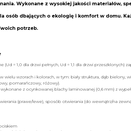
onania. Wykonane z wysokiej jakości materiałów, 
a osób dbających o ekologię i komfort w domu. K
Twoich potrzeb.
?
(Ud = 1,0 dla drzwi pełnych, Ud = 1,1 dla drzwi przeszklonych) za
wielu wzorach i kolorach, w tym: biały struktura, dąb bielony, win
ętowy, pomarańczowy, różowy).
wykonane z ocynkowanej blachy laminowanej (0,6 mm) z wypełni
ierania (prawe/lewe), sposób otwierania (do wewnątrz/na zewnątr
ociskiem