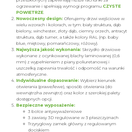
przeszklonych) zapewniają niższe rachunki za
ogrzewanie i spełniają wymogi programu
CZYSTE
POWIETRZE
.
Nowoczesny design:
Oferujemy drzwi wejściowe w
wielu wzorach i kolorach, w tym: biały struktura, dąb
bielony, winchester, złoty dąb, ciemny orzech, antracyt
struktura, dąb turner, a także kolory RAL (np. baby
blue, miętowy, pomarańczowy, różowy).
Najwyższa jakość wykonania:
Skrzydło drzwiowe
wykonane z ocynkowanej blachy laminowanej (0,6
mm) z wypełnieniem z piany poliuretanowej i
uszczelką zapewnia trwałość i odporność na warunki
atmosferyczne.
Indywidualne dopasowanie:
Wybierz kierunek
otwierania (prawe/lewe), sposób otwierania (do
wewnątrz/na zewnątrz) oraz kolor z szerokiej palety
dostępnych opcji.
Bezpieczne wyposażenie:
3 bolce antywyważeniowe
3 zawiasy 3D regulowane w 3 płaszczyznach
Trzyryglowy zamek główny z regulowanym
dociskiem