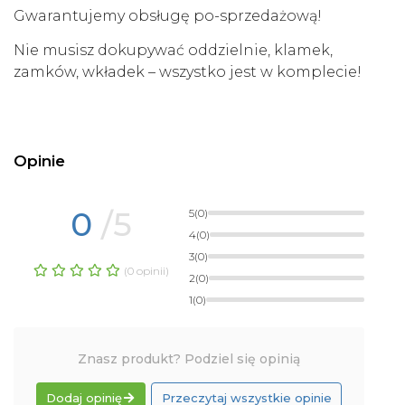
Gwarantujemy obsługę po-sprzedażową!
Nie musisz dokupywać oddzielnie, klamek,
zamków, wkładek – wszystko jest w komplecie!
Opinie
0
/5
5
(0)
4
(0)
3
(0)
(0 opinii)
2
(0)
1
(0)
Znasz produkt? Podziel się opinią
Dodaj opinię
Przeczytaj wszystkie opinie