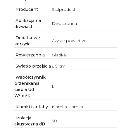
Producent
Stalprodukt
Aplikacja na
Dwustronna
drzwiach
Dodatkowe
Czyste powietrze
korzyści
Powierzchnia
Gładka
Światło przejścia
80 cm
Współczynnik
przenikania
1.1
ciepła Ud
W/(m²K)
Klamki i antaby
Klamka-klamka
Izolacja
30
akustyczna dB