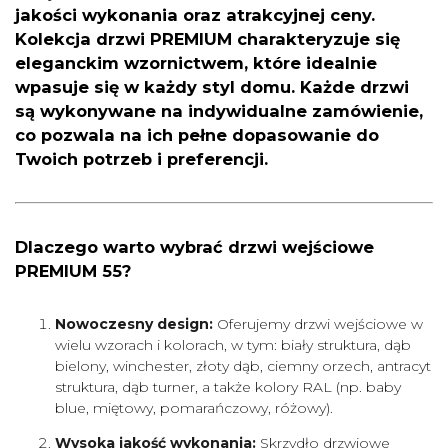
jakości wykonania oraz atrakcyjnej ceny.
Kolekcja drzwi PREMIUM charakteryzuje się
eleganckim wzornictwem, które idealnie
wpasuje się w każdy styl domu. Każde drzwi
są wykonywane na indywidualne zamówienie,
co pozwala na ich pełne dopasowanie do
Twoich potrzeb i preferencji.
Dlaczego warto wybrać drzwi wejściowe
PREMIUM 55?
Nowoczesny design:
Oferujemy drzwi wejściowe w
wielu wzorach i kolorach, w tym: biały struktura, dąb
bielony, winchester, złoty dąb, ciemny orzech, antracyt
struktura, dąb turner, a także kolory RAL (np. baby
blue, miętowy, pomarańczowy, różowy).
Wysoka jakość wykonania:
Skrzydło drzwiowe