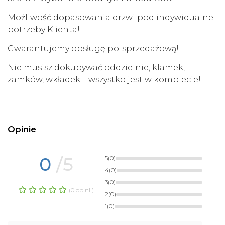
Możliwość dopasowania drzwi pod indywidualne
potrzeby Klienta!
Gwarantujemy obsługę po-sprzedażową!
Nie musisz dokupywać oddzielnie, klamek,
zamków, wkładek – wszystko jest w komplecie!
Opinie
0
/5
5
(0)
4
(0)
3
(0)
(0 opinii)
2
(0)
1
(0)