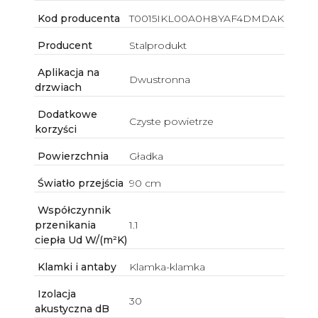
Kod producenta
T0015IKL00A0H8YAF4DMDAK
Producent
Stalprodukt
Aplikacja na
Dwustronna
drzwiach
Dodatkowe
Czyste powietrze
korzyści
Powierzchnia
Gładka
Światło przejścia
90 cm
Współczynnik
przenikania
1.1
ciepła Ud W/(m²K)
Klamki i antaby
Klamka-klamka
Izolacja
30
akustyczna dB