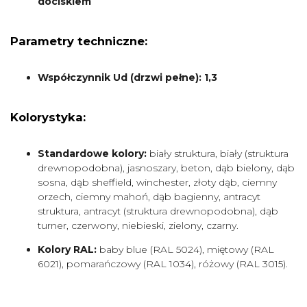
dociskiem
Parametry techniczne:
Współczynnik Ud (drzwi pełne): 1,3
Kolorystyka:
Standardowe kolory:
biały struktura, biały (struktura
drewnopodobna), jasnoszary, beton, dąb bielony, dąb
sosna, dąb sheffield, winchester, złoty dąb, ciemny
orzech, ciemny mahoń, dąb bagienny, antracyt
struktura, antracyt (struktura drewnopodobna), dąb
turner, czerwony, niebieski, zielony, czarny.
Kolory RAL:
baby blue (RAL 5024), miętowy (RAL
6021), pomarańczowy (RAL 1034), różowy (RAL 3015).