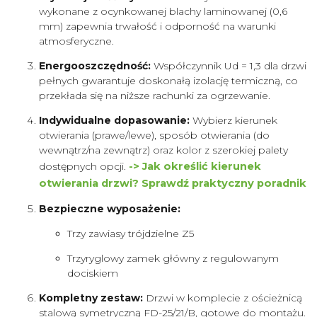
wykonane z ocynkowanej blachy laminowanej (0,6
mm) zapewnia trwałość i odporność na warunki
atmosferyczne.
Energooszczędność:
Współczynnik Ud = 1,3 dla drzwi
pełnych gwarantuje doskonałą izolację termiczną, co
przekłada się na niższe rachunki za ogrzewanie.
Indywidualne dopasowanie:
Wybierz kierunek
otwierania (prawe/lewe), sposób otwierania (do
wewnątrz/na zewnątrz) oraz kolor z szerokiej palety
dostępnych opcji.
-> Jak określić kierunek
otwierania drzwi? Sprawdź praktyczny poradnik
Bezpieczne wyposażenie:
Trzy zawiasy trójdzielne Z5
Trzyryglowy zamek główny z regulowanym
dociskiem
Kompletny zestaw:
Drzwi w komplecie z ościeżnicą
stalową symetryczną FD-25/21/B, gotowe do montażu.