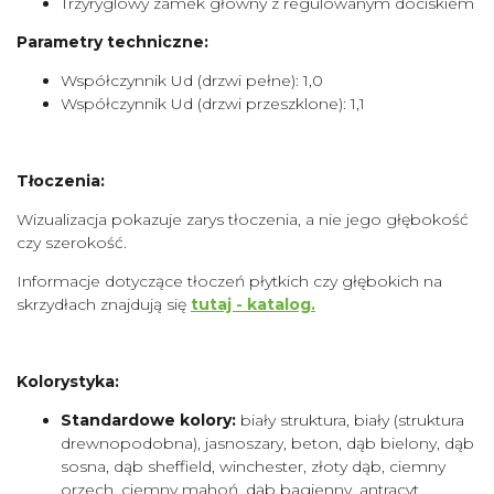
Trzyryglowy zamek główny z regulowanym dociskiem
Parametry techniczne:
Współczynnik Ud (drzwi pełne): 1,0
Współczynnik Ud (drzwi przeszklone): 1,1
Tłoczenia:
Wizualizacja pokazuje zarys tłoczenia, a nie jego głębokość
czy szerokość.
Informacje dotyczące tłoczeń płytkich czy głębokich na
skrzydłach znajdują się
tutaj - katalog.
Kolorystyka:
Standardowe kolory:
biały struktura, biały (struktura
drewnopodobna), jasnoszary, beton, dąb bielony, dąb
sosna, dąb sheffield, winchester, złoty dąb, ciemny
orzech, ciemny mahoń, dąb bagienny, antracyt