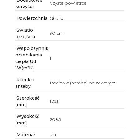
Dodatkowe
Czyste powietrze
korzyści
Powierzchnia
Gładka
Światło
90 cm
przejścia
Współczynnik
przenikania
1
ciepła Ud
W/(m²K)
Klamki i
Pochwyt (antaba) od zewnątrz
antaby
Szerokość
1021
[mm]
Wysokość
2085
[mm]
Materiał
stal