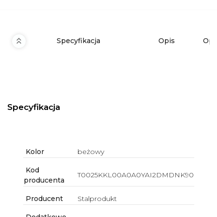
Specyfikacja
Opis
Opi
Specyfikacja
Kolor
beżowy
Kod
T0025KKL00A0A0YAI2DMDNK90
producenta
Producent
Stalprodukt