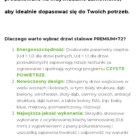
aby idealnie dopasować się do Twoich potrzeb.
Dlaczego warto wybrać drzwi stalowe PREMIUM+72?
Energooszczędność:
Doskonałe parametry cieplne
(Ud = 1,0 dla drzwi pełnych, Ud = 1,1 dla drzwi
przeszklonych) zapewniają niższe rachunki za
ogrzewanie i spełniają wymogi programu
CZYSTE
POWIETRZE
.
Nowoczesny design:
Oferujemy drzwi wejściowe w
wielu wzorach i kolorach, w tym: biały struktura, dąb
bielony, winchester, złoty dąb, ciemny orzech, antracyt
struktura, dąb turner, a także kolory RAL (np. baby
blue, miętowy, pomarańczowy, różowy).
Najwyższa jakość wykonania:
Skrzydło drzwiowe
wykonane z ocynkowanej blachy laminowanej (0,6
mm) z wypełnieniem z piany poliuretanowej i
uszczelką zapewnia trwałość i odporność na warunki