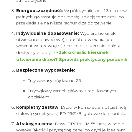
atmosferyczne.
Energooszczędność:
Współczynnik Ud = 1,3 dla drzwi
pełnych gwarantuje doskonałą izolację termiczną, co
przekłada się na niższe rachunki za ogrzewanie.
Indywidualne dopasowanie:
Wybierz kierunek
otwierania (prawe/lewe), sposób otwierania (do
wewnątrz/na zewnątrz) oraz kolor z szerokiej palety
dostępnych opcji.
-> Jak określić kierunek
otwierania drzwi? Sprawdź praktyczny poradnik
Bezpieczne wyposażenie:
Trzy zawiasy trójdzielne Z5
Trzyryglowy zamek główny z regulowanym
dociskiem
Kompletny zestaw:
Drzwi w komplecie z ościeżnicą
stalową symetryczną FD-25/21/B, gotowe do montażu.
Atrakcyjna cena:
Drzwi PREMIUM 55 łączą w sobie
wysoką jakość i przystępną cenę, co czyni je idealnym