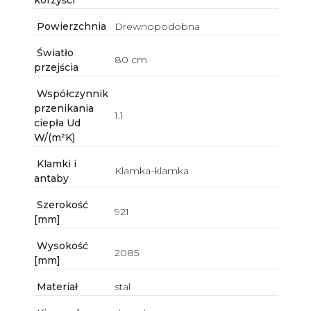
korzyści
Powierzchnia
Drewnopodobna
Światło
80 cm
przejścia
Współczynnik
przenikania
1.1
ciepła Ud
W/(m²K)
Klamki i
Klamka-klamka
antaby
Szerokość
921
[mm]
Wysokość
2085
[mm]
Materiał
stal