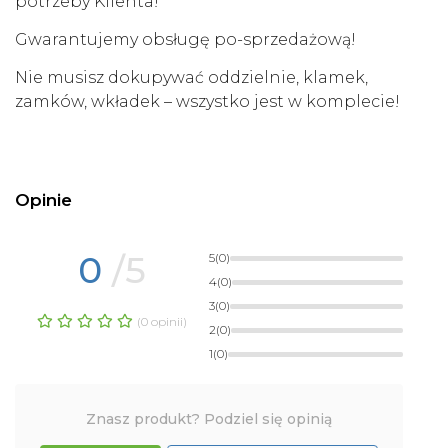
potrzeby Klienta!
Gwarantujemy obsługę po-sprzedażową!
Nie musisz dokupywać oddzielnie, klamek,
zamków, wkładek – wszystko jest w komplecie!
Opinie
0
/5
5
(0)
4
(0)
3
(0)
(0 opinii)
2
(0)
1
(0)
Znasz produkt? Podziel się opinią