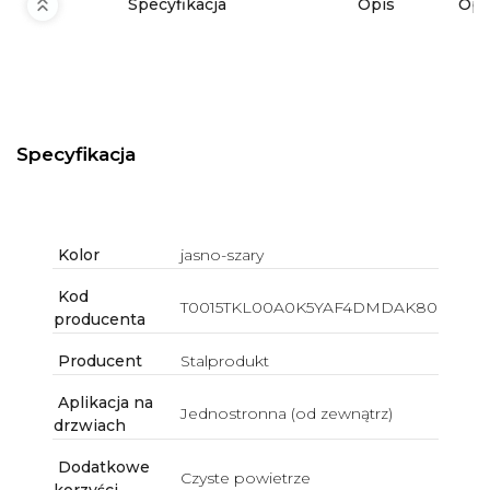
Specyfikacja
Opis
Opi
Specyfikacja
Kolor
jasno-szary
Kod
T0015TKL00A0K5YAF4DMDAK80
producenta
Producent
Stalprodukt
Aplikacja na
Jednostronna (od zewnątrz)
drzwiach
Dodatkowe
Czyste powietrze