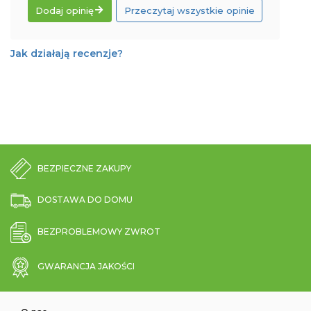
Dodaj opinię
Przeczytaj wszystkie opinie
Jak działają recenzje?
BEZPIECZNE ZAKUPY
DOSTAWA DO DOMU
BEZPROBLEMOWY ZWROT
GWARANCJA JAKOŚCI