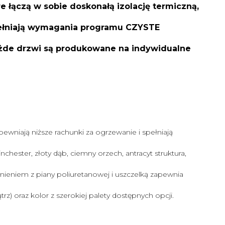
łączą w sobie doskonałą izolację termiczną,
spełniają wymagania programu CZYSTE
ażde drzwi są produkowane na indywidualne
pewniają niższe rachunki za ogrzewanie i spełniają
chester, złoty dąb, ciemny orzech, antracyt struktura,
eniem z piany poliuretanowej i uszczelką zapewnia
z) oraz kolor z szerokiej palety dostępnych opcji.