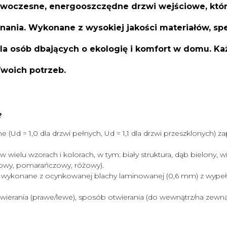
oczesne, energooszczędne drzwi wejściowe, które 
onania. Wykonane z wysokiej jakości materiałów, 
a osób dbających o ekologię i komfort w domu. K
Twoich potrzeb.
?
(Ud = 1,0 dla drzwi pełnych, Ud = 1,1 dla drzwi przeszklonych) za
wielu wzorach i kolorach, w tym: biały struktura, dąb bielony, win
ętowy, pomarańczowy, różowy).
wykonane z ocynkowanej blachy laminowanej (0,6 mm) z wypełni
ierania (prawe/lewe), sposób otwierania (do wewnątrz/na zewnątr