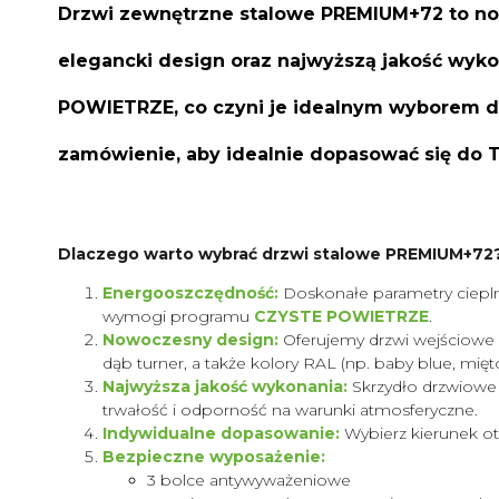
Drzwi zewnętrzne stalowe PREMIUM+72 to now
elegancki design oraz najwyższą jakość wyk
POWIETRZE, co czyni je idealnym wyborem dl
zamówienie, aby idealnie dopasować się do 
Dlaczego warto wybrać drzwi stalowe PREMIUM+72
Energooszczędność:
Doskonałe parametry cieplne 
wymogi programu
CZYSTE POWIETRZE
.
Nowoczesny design:
Oferujemy drzwi wejściowe w 
dąb turner, a także kolory RAL (np. baby blue, mi
Najwyższa jakość wykonania:
Skrzydło drzwiowe 
trwałość i odporność na warunki atmosferyczne.
Indywidualne dopasowanie:
Wybierz kierunek otw
Bezpieczne wyposażenie:
3 bolce antywyważeniowe