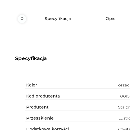
Specyfikacja
Opis
Specyfikacja
Kolor
orzec
Kod producenta
T001
Producent
Stalp
Przeszklenie
Lustr
Dodatkowe korzyści
Czyst