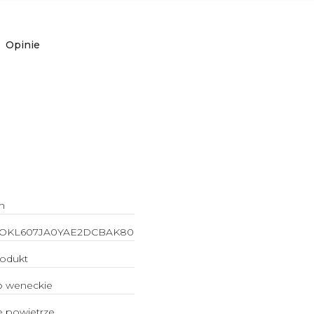
Opinie
h
5OKL607JA0YAE2DCBAK80
rodukt
o weneckie
e powietrze