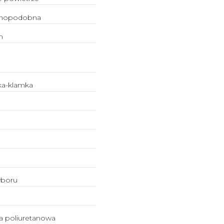
nopodobna
m
a-klamka
yboru
a poliuretanowa