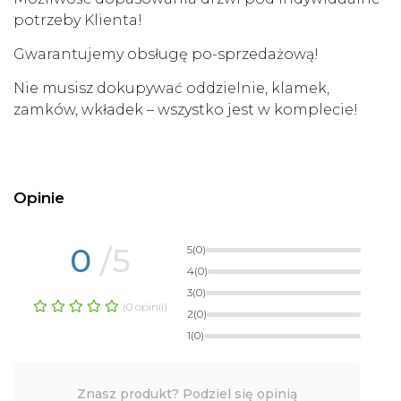
potrzeby Klienta!
Gwarantujemy obsługę po-sprzedażową!
Nie musisz dokupywać oddzielnie, klamek,
zamków, wkładek – wszystko jest w komplecie!
Opinie
0
/5
5
(0)
4
(0)
3
(0)
(0 opinii)
2
(0)
1
(0)
Znasz produkt? Podziel się opinią