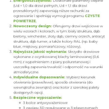
Energooszczędność:
Doskonałe parametry cieplne
(Ud = 1,0 dla drzwi pełnych, Ud = 1,1 dla drzwi
przeszklonych) zapewniają niższe rachunki za
ogrzewanie i spełniają wymogi programu
CZYSTE
POWIETRZE
.
Nowoczesny design:
Oferujemy drzwi wejściowe w
wielu wzorach i kolorach, w tym: biały struktura, dąb
bielony, winchester, złoty dąb, ciemny orzech, antracyt
struktura, dąb turner, a także kolory RAL (np. baby
blue, miętowy, pomarańczowy, różowy).
Najwyższa jakość wykonania:
Skrzydło drzwiowe
wykonane z ocynkowanej blachy laminowanej (0,6
mm) z wypełnieniem z piany poliuretanowej i
uszczelką zapewnia trwałość i odporność na warunki
atmosferyczne.
Indywidualne dopasowanie:
Wybierz kierunek
otwierania (prawe/lewe), sposób otwierania (do
wewnątrz/na zewnątrz) oraz kolor z szerokiej palety
dostępnych opcji.
Bezpieczne wyposażenie:
3 bolce antywyważeniowe
3 zawiasy 3D regulowane w 3 płaszczyznach