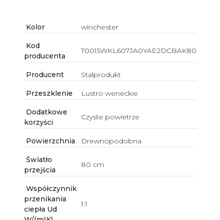
Kolor
winchester
Kod
T0015WKL607JA0YAE2DCBAK80
producenta
Producent
Stalprodukt
Przeszklenie
Lustro weneckie
Dodatkowe
Czyste powietrze
korzyści
Powierzchnia
Drewnopodobna
Światło
80 cm
przejścia
Współczynnik
przenikania
1.1
ciepła Ud
W/(m²K)