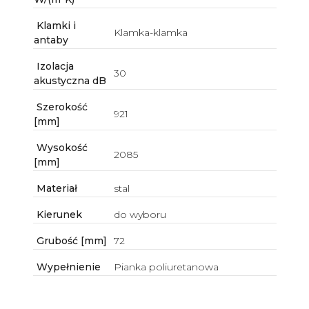
Klamki i
Klamka-klamka
antaby
Izolacja
30
akustyczna dB
Szerokość
921
[mm]
Wysokość
2085
[mm]
Materiał
stal
Kierunek
do wyboru
Grubość [mm]
72
Wypełnienie
Pianka poliuretanowa