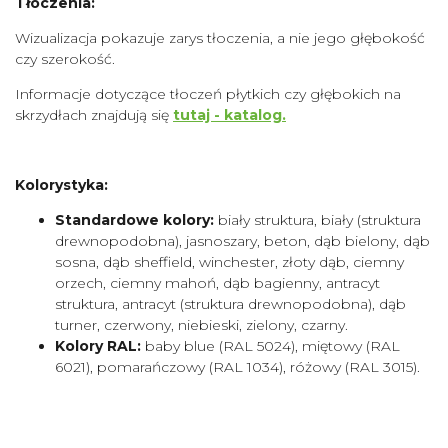
Tłoczenia:
Wizualizacja pokazuje zarys tłoczenia, a nie jego głębokość
czy szerokość.
Informacje dotyczące tłoczeń płytkich czy głębokich na
skrzydłach znajdują się
tutaj - katalog.
Kolorystyka:
Standardowe kolory:
biały struktura, biały (struktura
drewnopodobna), jasnoszary, beton, dąb bielony, dąb
sosna, dąb sheffield, winchester, złoty dąb, ciemny
orzech, ciemny mahoń, dąb bagienny, antracyt
struktura, antracyt (struktura drewnopodobna), dąb
turner, czerwony, niebieski, zielony, czarny.
Kolory RAL:
baby blue (RAL 5024), miętowy (RAL
6021), pomarańczowy (RAL 1034), różowy (RAL 3015).