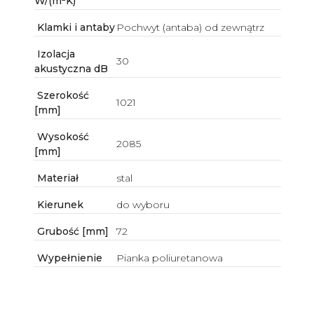
W/(m²K)
Klamki i antaby
Pochwyt (antaba) od zewnątrz
Izolacja
30
akustyczna dB
Szerokość
1021
[mm]
Wysokość
2085
[mm]
Materiał
stal
Kierunek
do wyboru
Grubość [mm]
72
Wypełnienie
Pianka poliuretanowa