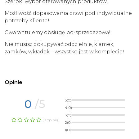
Szeroki wybór oferowanych produktów.
Możliwość dopasowania drzwi pod indywidualne
potrzeby Klienta!
Gwarantujemy obsługę po-sprzedażową!
Nie musisz dokupywać oddzielnie, klamek,
zamków, wkładek – wszystko jest w komplecie!
Opinie
0
/5
5
(0)
4
(0)
3
(0)
(0 opinii)
2
(0)
1
(0)