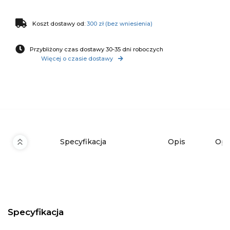
Koszt dostawy od:
300 zł (bez wniesienia)
Przybliżony czas dostawy 30-35 dni roboczych
Więcej o czasie dostawy
Specyfikacja
Opis
Opi
Specyfikacja