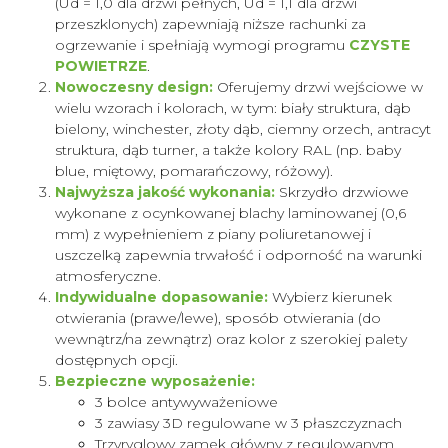
(Ud = 1,0 dla drzwi pełnych, Ud = 1,1 dla drzwi
przeszklonych) zapewniają niższe rachunki za
ogrzewanie i spełniają wymogi programu
CZYSTE
POWIETRZE
.
Nowoczesny design:
Oferujemy drzwi wejściowe w
wielu wzorach i kolorach, w tym: biały struktura, dąb
bielony, winchester, złoty dąb, ciemny orzech, antracyt
struktura, dąb turner, a także kolory RAL (np. baby
blue, miętowy, pomarańczowy, różowy).
Najwyższa jakość wykonania:
Skrzydło drzwiowe
wykonane z ocynkowanej blachy laminowanej (0,6
mm) z wypełnieniem z piany poliuretanowej i
uszczelką zapewnia trwałość i odporność na warunki
atmosferyczne.
Indywidualne dopasowanie:
Wybierz kierunek
otwierania (prawe/lewe), sposób otwierania (do
wewnątrz/na zewnątrz) oraz kolor z szerokiej palety
dostępnych opcji.
Bezpieczne wyposażenie:
3 bolce antywyważeniowe
3 zawiasy 3D regulowane w 3 płaszczyznach
Trzyryglowy zamek główny z regulowanym