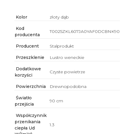
Kolor
złoty dąb
Kod
T0025ZKL607JA0YAF0DCBNK90
producenta
Producent
Stalprodukt
Przeszklenie
Lustro weneckie
Dodatkowe
Czyste powietrze
korzyści
Powierzchnia
Drewnopodobna
Światło
90 cm
przejścia
Współczynnik
przenikania
1.3
ciepła Ud