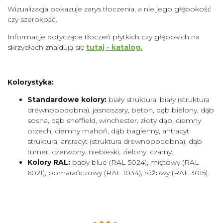
Wizualizacja pokazuje zarys tłoczenia, a nie jego głębokość
czy szerokość.
Informacje dotyczące tłoczeń płytkich czy głębokich na
skrzydłach znajdują się
tutaj - katalog.
Kolorystyka:
Standardowe kolory:
biały struktura, biały (struktura
drewnopodobna), jasnoszary, beton, dąb bielony, dąb
sosna, dąb sheffield, winchester, złoty dąb, ciemny
orzech, ciemny mahoń, dąb bagienny, antracyt
struktura, antracyt (struktura drewnopodobna), dąb
turner, czerwony, niebieski, zielony, czarny.
Kolory RAL:
baby blue (RAL 5024), miętowy (RAL
6021), pomarańczowy (RAL 1034), różowy (RAL 3015).