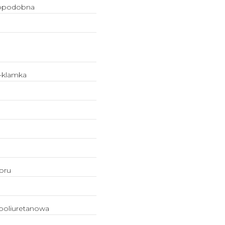
opodobna
-klamka
oru
poliuretanowa