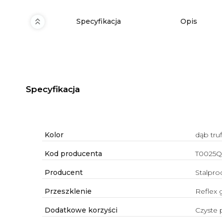
Specyfikacja
Opis
Specyfikacja
Kolor
dąb truf
Kod producenta
T0025
Producent
Stalpro
Przeszklenie
Reflex g
Dodatkowe korzyści
Czyste 