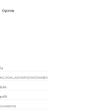
Opinie
la
QKL00ALA0YAF4DMDAK80
dukt
rafit
powietrze