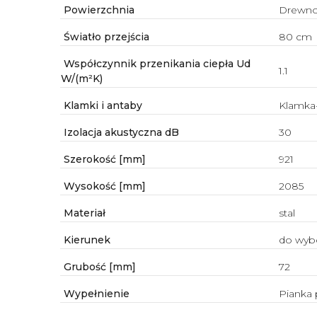
Powierzchnia
Drewn
Światło przejścia
80 cm
Współczynnik przenikania ciepła Ud
1.1
W/(m²K)
Klamki i antaby
Klamka
Izolacja akustyczna dB
30
Szerokość [mm]
921
Wysokość [mm]
2085
Materiał
stal
Kierunek
do wyb
Grubość [mm]
72
Wypełnienie
Pianka 