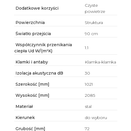
Czyste
Dodatkowe korzyści
powietrze
Powierzchnia
Struktura
Światło przejścia
90 cm
Współczynnik przenikania
1.1
ciepła Ud W/(m²K)
Klamki i antaby
Klamka-klamka
Izolacja akustyczna dB
30
Szerokość [mm]
1021
Wysokość [mm]
2085
Materiał
stal
Kierunek
do wyboru
Grubość [mm]
72