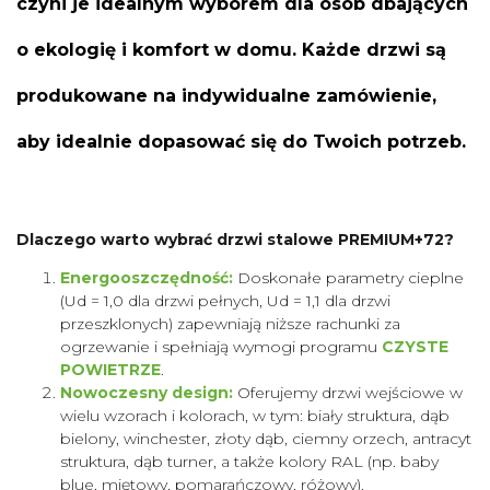
czyni je idealnym wyborem dla osób dbających
o ekologię i komfort w domu. Każde drzwi są
produkowane na indywidualne zamówienie,
aby idealnie dopasować się do Twoich potrzeb.
Dlaczego warto wybrać drzwi stalowe PREMIUM+72?
Energooszczędność:
Doskonałe parametry cieplne
(Ud = 1,0 dla drzwi pełnych, Ud = 1,1 dla drzwi
przeszklonych) zapewniają niższe rachunki za
ogrzewanie i spełniają wymogi programu
CZYSTE
POWIETRZE
.
Nowoczesny design:
Oferujemy drzwi wejściowe w
wielu wzorach i kolorach, w tym: biały struktura, dąb
bielony, winchester, złoty dąb, ciemny orzech, antracyt
struktura, dąb turner, a także kolory RAL (np. baby
blue, miętowy, pomarańczowy, różowy).