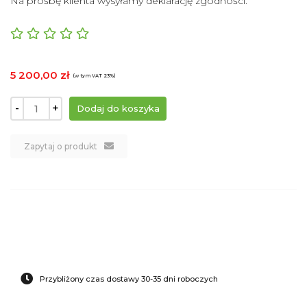
Na prośbę klienta wysyłamy deklarację zgodności.
5 200,00 zł
(w tym VAT 23%)
-
+
Zapytaj o produkt
Przybliżony czas dostawy 30-35 dni roboczych