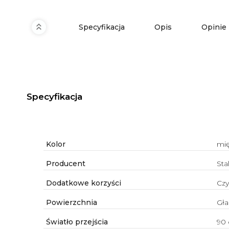
Specyfikacja
Opis
Opinie
Specyfikacja
Kolor
mi
Producent
Sta
Dodatkowe korzyści
Czy
Powierzchnia
Gła
Światło przejścia
90