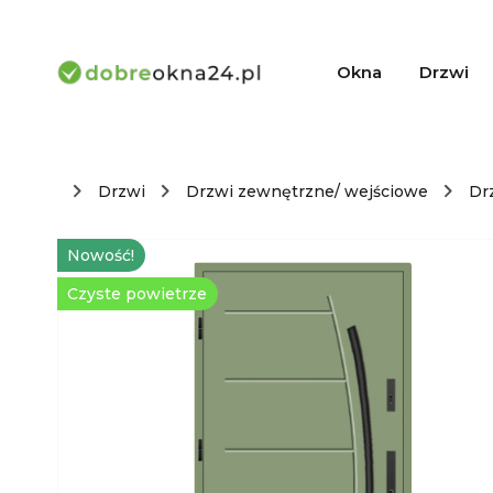
Okna
Drzwi
Drzwi
Drzwi zewnętrzne/ wejściowe
Dr
Nowość!
Czyste powietrze