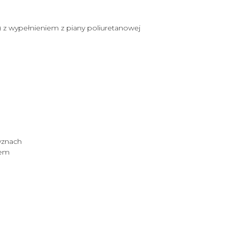
 z wypełnieniem z piany poliuretanowej
yznach
iem