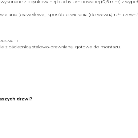
wykonane z ocynkowanej blachy laminowanej (0,6 mm) z wypełni
ierania (prawe/lewe), sposób otwierania (do wewnątrz/na zewnątr
ociskiem
e z ościeżnicą stalowo-drewnianą, gotowe do montażu.
naszych drzwi?