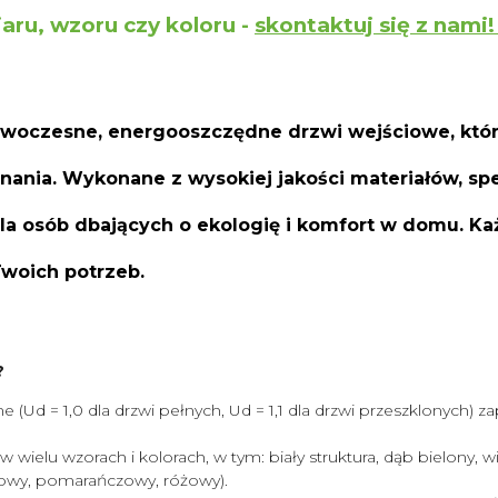
aru, wzoru czy koloru -
skontaktuj się z nami
oczesne, energooszczędne drzwi wejściowe, które 
onania. Wykonane z wysokiej jakości materiałów, 
a osób dbających o ekologię i komfort w domu. K
Twoich potrzeb.
?
(Ud = 1,0 dla drzwi pełnych, Ud = 1,1 dla drzwi przeszklonych) za
wielu wzorach i kolorach, w tym: biały struktura, dąb bielony, win
ętowy, pomarańczowy, różowy).