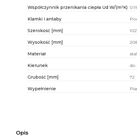
Współczynnik przenikania ciepła Ud W/(m²K)
0.9
Klamki i antaby
Poc
Szerokość [mm]
102
Wysokość [mm]
20
Materiał
stal
Kierunek
do
Grubość [mm]
72
Wypełnienie
Pia
Opis